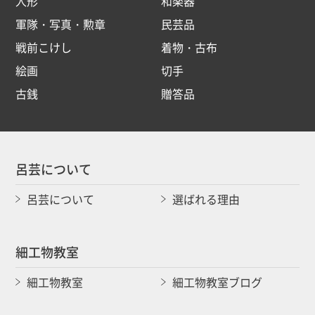
人形
和楽器
軍隊・写真・勲章
民芸品
戦前こけし
着物・古布
絵画
切手
古銭
贈答品
呂芸について
呂芸について
選ばれる理由
細工物教室
細工物教室
細工物教室ブログ