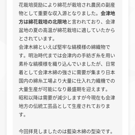
花栽培奨励により綿花が栽培され農民の副産
物として重要な収入源となりました。
会津地
方は綿花栽培の北限地
と言われており、会津
盆地の夏の高温が綿花栽培に適していたから
とされています。
会津木綿といえば堅牢な縞模様の綿織物で
す。明治時代までは会津内の手紡ぎ糸を用い
素朴な縞模様を織り込んでいましたが、日常
着として会津木綿の強さに需要が集まり日本
国内の綿糸工場より大量に仕入れ力織機での
大量生産が可能になり最盛期を迎えます。
昭和以降は需要が減少しますが今現在も会津
地方の伝統工芸品として生産されておりま
す。
今回拝見しましたのは藍染木綿の型染です。