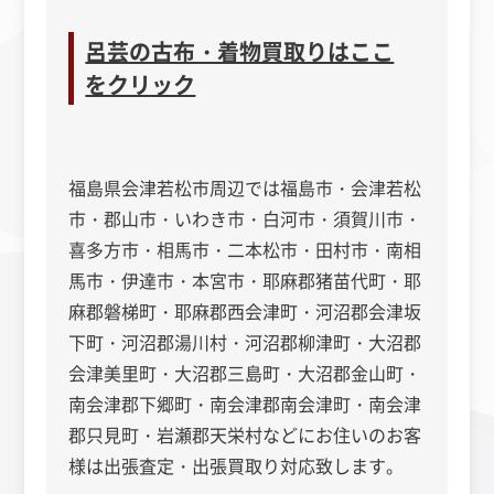
呂芸の古布・着物買取りはここ
をクリック
福島県会津若松市周辺では福島市・会津若松
市
・
郡山市・いわき市・白河市・須賀川市・
喜多方市・相馬市・二本松市・田村市・南相
馬市・伊達市・本宮市・耶麻郡猪苗代町・
耶
麻郡
磐梯町・
耶麻郡
西会津町・河沼郡会津坂
下町・河沼郡湯川村・河沼郡柳津町・大沼郡
会津美里町・大沼郡三島町・大沼郡金山町・
南会津郡下郷町・南会津郡南会津町・南会津
郡只見町・岩瀬郡天栄村などにお住いのお客
様は出張査定・出張買取り対応致します。