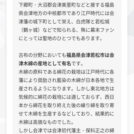
下郷町・大沼郡会津美里町などと接する福島
県会津地方の中核都市であり江戸時代には会
津藩の城下町として栄え、白虎隊と若松城
（鶴ヶ城）などで知られる、殊に幕末ファン
にとっては聖地のひとつでもあります。
古布の分野においても
福島県会津若松市は会
津木綿の産地として有名
です。
木綿の原料である綿花の栽培は江戸時代に各
藩により奨励され藍染の木綿が日本各地で生
産されるようになります。しかし東北地方は
気候的に綿花の栽培には適しておらず、西日
本から綿花を取り終えた後の繰り綿を取り寄
せて木綿を生産するなどしており、結果的に
木綿は高価なものでした。
しかし会津では会津初代藩主・保科正之の綿