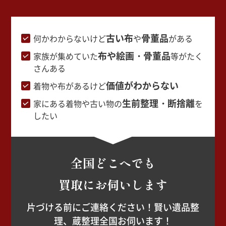
古い布
骨董品
何かわからないけど
や
がある
布や絵画・骨董品
家族が集めていた
等がたく
さんある
価値がわからない
着物や布があるけど
生前整理・断捨離
家にある着物や古い物の
を
したい
全国どこへでも
買取にお伺いします
片づける前にご連絡ください！賢い遺品整
理、蔵整理全国お伺います！