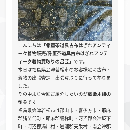
こんにちは
「骨董茶道具古布はぎれアンティ
ーク着物販売/骨董茶道具古布はぎれアンテ
ィーク着物買取りの呂芸」
です。
本日は福島県会津若松市のお客様宅に古布・
着物の出張査定・出張買取りに行って参りま
した。
その中より今回ご紹介したいのが
藍染木綿の
型染
です。
福島県会津若松市は郡山市・喜多方市・耶麻
郡猪苗代町・耶麻郡磐梯町・河沼郡会津坂下
町・河沼郡湯川村・岩瀬郡天栄村・南会津郡