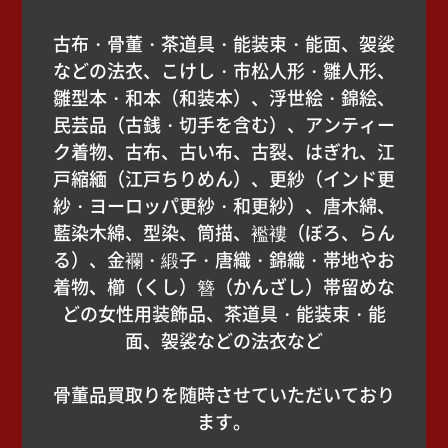
古布・骨董・茶道具・能装束・能面、袈裟
などの法衣、こけし・市松人形・雛人形、
雛型本・和本（和装本）、浮世絵・錦絵、
民芸品（古銭・切手を含む）、アンティー
ク着物、古布、古い布、古裂、はぎれ、江
戸縮緬（江戸ちりめん）、更紗（インド更
紗・ヨーロッパ更紗・和更紗）、唐木綿、
藍染木綿、型染、筒描、襤褸（ぼろ、らん
る）、金襴・緞子・唐織・錦織・帯地やお
着物、櫛（くし）簪（かんざし）帯留めな
どの女性用装飾品、茶道具・能装束・能
面、袈裟などの法衣など
骨董品買取りを随時させていただいており
ます。