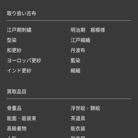
取り扱い古布
江戸期刺繍
明治期 裾模様
型染
江戸縮緬
和更紗
丹波布
ヨーロッパ更紗
藍染
インド更紗
縮緬
買取品目
骨董品
浮世絵・錦絵
能面・能装束
茶道具
高級着物
能衣装