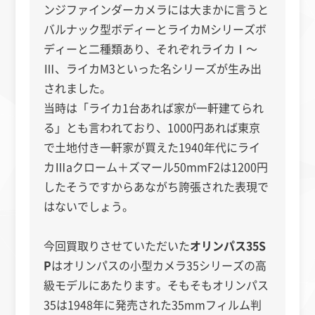
ンジファインダーカメラには大まかに言うと
バルナック型ボディーとライカMシリーズボ
ディーと二種類あり、それぞれライカⅠ～
Ⅲ、ライカM3といった名シリーズが生み出
されました。
当時は「ライカ1台あれば家が一軒建てられ
る」とも言われており、1000円あれば東京
で土地付き一軒家が買えた1940年代にライ
カⅢaクローム＋ズマール50mmF2は1200円
したそうですからあながち誇張された表現で
はないでしょう。
今回買取りさせていただいた
オリンパス35S
P
はオリンパスの小型カメラ35シリーズの高
級モデルにあたります。そもそもオリンパス
35は1948年に発売された35mmフィルム
判