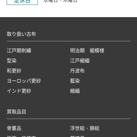
定休日
取り扱い古布
江戸期刺繍
明治期 裾模様
型染
江戸縮緬
和更紗
丹波布
ヨーロッパ更紗
藍染
インド更紗
縮緬
買取品目
骨董品
浮世絵・錦絵