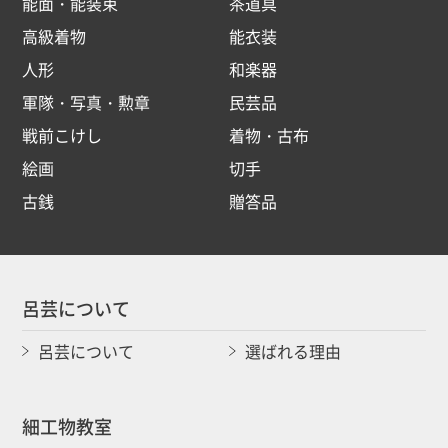
能面・能装束
茶道具
高級着物
能衣装
人形
和楽器
軍隊・写真・勲章
民芸品
戦前こけし
着物・古布
絵画
切手
古銭
贈答品
呂芸について
呂芸について
選ばれる理由
細工物教室