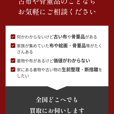
古布や骨董品のことなら
お気軽にご相談ください
古い布
骨董品
何かわからないけど
や
がある
布や絵画・骨董品
家族が集めていた
等がたく
さんある
価値がわからない
着物や布があるけど
生前整理・断捨離
家にある着物や古い物の
を
したい
全国どこへでも
買取にお伺いします