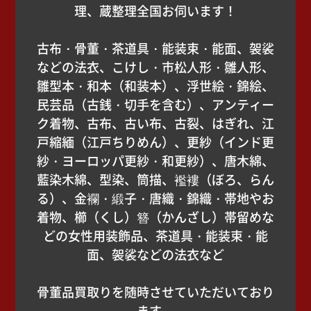
理、蔵整理全国お伺います！
古布・骨董・茶道具・能装束・能面、袈裟
などの法衣、こけし・市松人形・雛人形、
雛型本・和本（和装本）、浮世絵・錦絵、
民芸品（古銭・切手を含む）、アンティー
ク着物、古布、古い布、古裂、はぎれ、江
戸縮緬（江戸ちりめん）、更紗（インド更
紗・ヨーロッパ更紗・和更紗）、唐木綿、
藍染木綿、型染、筒描、襤褸（ぼろ、らん
る）、金襴・緞子・唐織・錦織・帯地やお
着物、櫛（くし）簪（かんざし）帯留めな
どの女性用装飾品、茶道具・能装束・能
面、袈裟などの法衣など
骨董品買取りを随時させていただいており
ます。