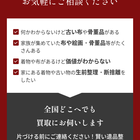
お気軽にご相談ください
古い布
骨董品
何かわからないけど
や
がある
布や絵画・骨董品
家族が集めていた
等がたく
さんある
価値がわからない
着物や布があるけど
生前整理・断捨離
家にある着物や古い物の
を
したい
全国どこへでも
買取にお伺いします
片づける前にご連絡ください！賢い遺品整