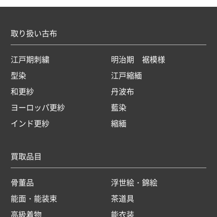
取り扱い古布
江戸期刺繍
明治期 裾模様
型染
江戸縮緬
和更紗
丹波布
ヨーロッパ更紗
藍染
インド更紗
縮緬
買取品目
骨董品
浮世絵・錦絵
能面・能装束
茶道具
高級着物
能衣装