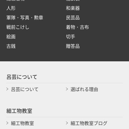
人形
和楽器
軍隊・写真・勲章
民芸品
戦前こけし
着物・古布
絵画
切手
古銭
贈答品
呂芸について
呂芸について
選ばれる理由
細工物教室
細工物教室
細工物教室ブログ