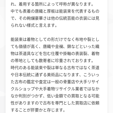
れ、着用する箇所によって呼称が異なります。
中でも表着の唐織と厚板は能装束を代表するもの
で、その絢爛豪華さは他の伝統芸能の衣装には見
られない様式と言えます。
能装束は着物としての形だけでなく布地や裂とし
ても価値が高く、唐織や金襴、錦などといった織
物は茶道具などを包む仕覆や掛軸の表装裂、着物
の帯地としても数寄者に珍重されております。
時代のある能装束や裂は単なる古布ではなく茶道
や日本伝統に通ずる美術品になります、こういっ
た古布の鑑定や査定は一般の骨董店や大手リサイ
クルショップや大手着物リサイクル業者ではなか
なか判別がつかず、低い金額での買取となる可能
性がありますので古布を専門とした買取店に依頼
することが肝要かと存じます。