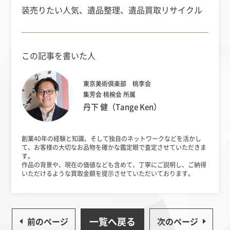
装売りたい
人気、遺品整理、遺品買取
リサイクル
この記事を書いた人
東京美術倶楽部 桃李会
集芳会 桃椀会 所属
丹下 健（Tange Ken）
創業40年の経験と知識、そして独自のネットワークなどを活かし
て、
お客様の大切なお品物を確かな鑑定眼で査定させていただきま
す。
作品の背景や、現在の価値なども含めて、丁寧にご説明し、
ご納得
いただけるような買取金額を提示させていただいております。
一覧へ戻る
前のページ
次のページ