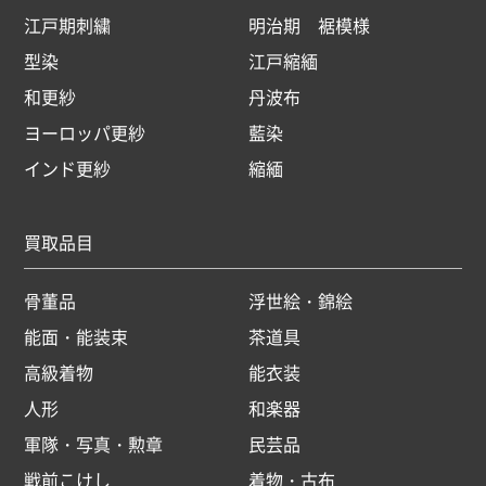
江戸期刺繍
明治期 裾模様
型染
江戸縮緬
和更紗
丹波布
ヨーロッパ更紗
藍染
インド更紗
縮緬
買取品目
骨董品
浮世絵・錦絵
能面・能装束
茶道具
高級着物
能衣装
人形
和楽器
軍隊・写真・勲章
民芸品
戦前こけし
着物・古布