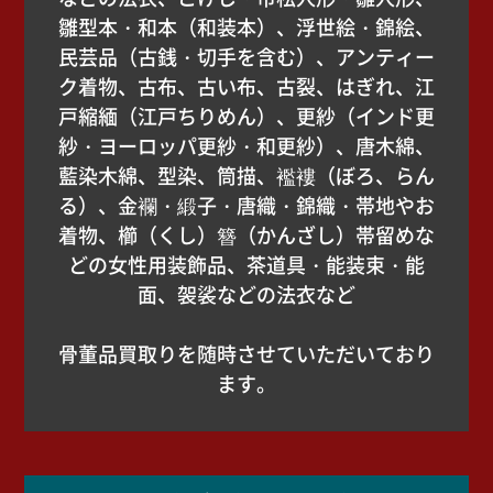
雛型本・和本（和装本）、浮世絵・錦絵、
民芸品（古銭・切手を含む）、アンティー
ク着物、古布、古い布、古裂、はぎれ、江
戸縮緬（江戸ちりめん）、更紗（インド更
紗・ヨーロッパ更紗・和更紗）、唐木綿、
藍染木綿、型染、筒描、襤褸（ぼろ、らん
る）、金襴・緞子・唐織・錦織・帯地やお
着物、櫛（くし）簪（かんざし）帯留めな
どの女性用装飾品、茶道具・能装束・能
面、袈裟などの法衣など
骨董品買取りを随時させていただいており
ます。