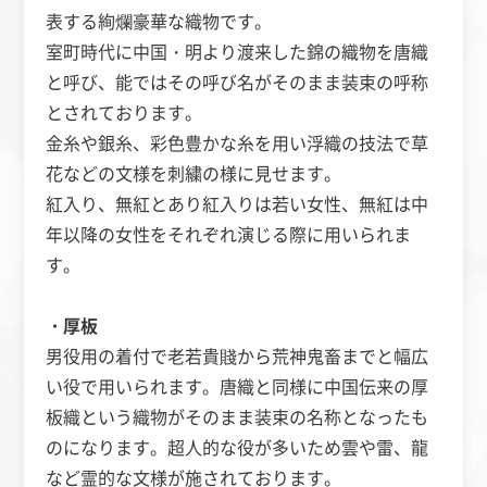
表する絢爛豪華な織物です。
室町時代に中国・明より渡来した錦の織物を唐織
と呼び、能ではその呼び名がそのまま装束の呼称
とされております。
金糸や銀糸、彩色豊かな糸を用い浮織の技法で草
花などの文様を刺繍の様に見せます。
紅入り、無紅とあり紅入りは若い女性、無紅は中
年以降の女性をそれぞれ演じる際に用いられま
す。
・厚板
男役用の着付で老若貴賤から荒神鬼畜までと幅広
い役で用いられます。唐織と同様に中国伝来の厚
板織という織物がそのまま装束の名称となったも
のになります。超人的な役が多いため雲や雷、龍
など霊的な文様が施されております。