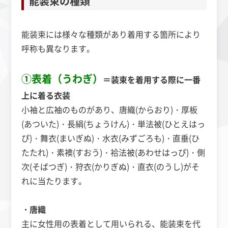
能装束の種類
能装束には様々な種類があり着用する箇所により
呼称も異なります。
①表着（うわぎ）
＝装束を着用する際に一番
上に着る衣装
小袖と広袖のものがあり、
唐織(からおり)・厚板
(あついた)・長絹(ちょうけん)・単法被(ひとえはっ
ぴ)・舞衣(まいぎぬ)・水衣(みずごろも)・直垂(ひ
たたれ)・素襖(すおう)・袷法被(あわせはっぴ)・側
次(そばつぎ)・狩衣(かりぎぬ)・直衣(のうし)がそ
れに当たります。
・唐織
主に女性用の表着として用いられる、能装束を代