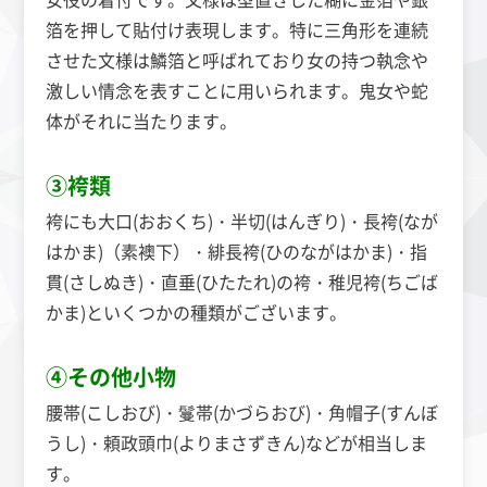
箔を押して貼付け表現します。特に三角形を連続
させた文様は鱗箔と呼ばれており女の持つ執念や
激しい情念を表すことに用いられます。鬼女や蛇
体がそれに当たります。
③袴類
袴にも大口(おおくち)・半切(はんぎり)・長袴(なが
はかま)（素襖下）・緋長袴(ひのながはかま)・指
貫(さしぬき)・直垂(ひたたれ)の袴・稚児袴(ちごば
かま)といくつかの種類がございます。
④その他小物
腰帯(こしおび)・鬘帯(かづらおび)・角帽子(すんぼ
うし)・頼政頭巾(よりまさずきん)などが相当しま
す。