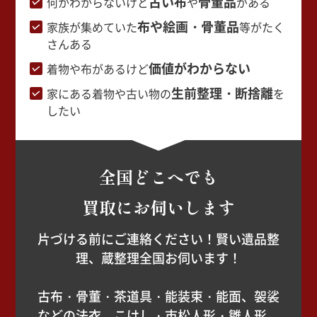
古い布
骨董品
何かわからないけど
や
がある
布や絵画・骨董品
家族が集めていた
等がたく
さんある
価値がわからない
着物や布があるけど
生前整理・断捨離
家にある着物や古い物の
を
したい
全国どこへでも
買取にお伺いします
片づける前にご連絡ください！賢い遺品整
理、蔵整理全国お伺います！
古布・骨董・茶道具・能装束・能面、袈裟
などの法衣、こけし・市松人形・雛人形、