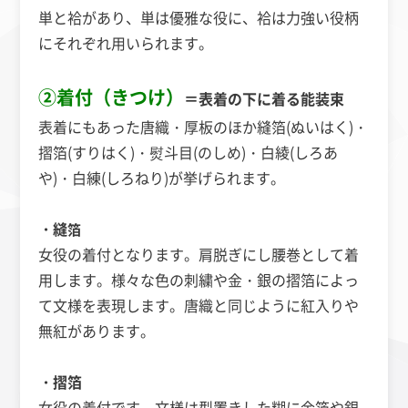
単と袷があり、単は優雅な役に、袷は力強い役柄
にそれぞれ用いられます。
②着付（きつけ）
＝表着の下に着る能装束
表着にもあった唐織・厚板のほか縫箔(ぬいはく)・
摺箔(すりはく)・熨斗目(のしめ)・白綾(しろあ
や)・白練(しろねり)が挙げられます。
・縫
箔
女役の着付となります。肩脱ぎにし腰巻として着
用します。様々な色の刺繍や金・銀の摺箔によっ
て文様を表現します。唐織と同じように紅入りや
無紅があります。
・摺箔
女役の着付です。文様は型置きした糊に金箔や銀