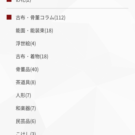
古布・骨董コラム(112)
能面・能装束(18)
浮世絵(4)
古布・着物(18)
骨董品(40)
茶道具(8)
人形(7)
和楽器(7)
民芸品(6)
こけし(3)