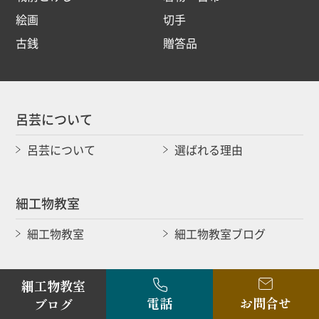
絵画
切手
古銭
贈答品
呂芸について
呂芸について
選ばれる理由
細工物教室
細工物教室
細工物教室ブログ
細工物教室
古布・骨董品買取
電話
お問合せ
ブログ
古布・骨董買取
取り扱い作家