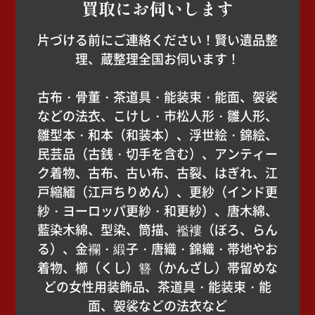
買取にお伺いします
片づける前にご連絡ください！賢い遺品整
理、蔵整理全国お伺います！
古布・骨董・茶道具・能装束・能面、袈裟
などの法衣、こけし・市松人形・雛人形、
雛型本・和本（和装本）、浮世絵・錦絵、
民芸品（古銭・切手を含む）、アンティー
ク着物、古布、古い布、古裂、はぎれ、江
戸縮緬（江戸ちりめん）、更紗（インド更
紗・ヨーロッパ更紗・和更紗）、唐木綿、
藍染木綿、型染、筒描、襤褸（ぼろ、らん
る）、金襴・緞子・唐織・錦織・帯地やお
着物、櫛（くし）簪（かんざし）帯留めな
どの女性用装飾品、茶道具・能装束・能
面、袈裟などの法衣など