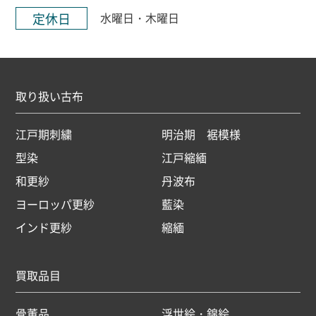
定休日
水曜日・木曜日
取り扱い古布
江戸期刺繍
明治期 裾模様
型染
江戸縮緬
和更紗
丹波布
ヨーロッパ更紗
藍染
インド更紗
縮緬
買取品目
骨董品
浮世絵・錦絵