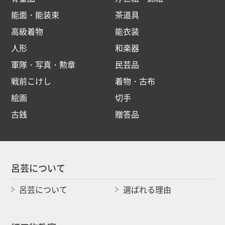
能面・能装束
茶道具
高級着物
能衣装
人形
和楽器
軍隊・写真・勲章
民芸品
戦前こけし
着物・古布
絵画
切手
古銭
贈答品
呂芸について
呂芸について
選ばれる理由