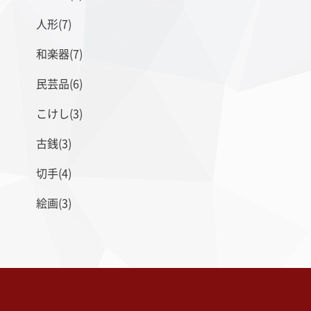
人形(7)
和楽器(7)
民芸品(6)
こけし(3)
古銭(3)
切手(4)
絵画(3)