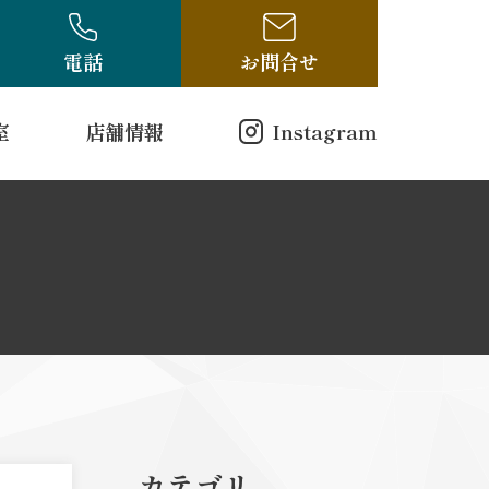
電話
お問合せ
室
店舗情報
Instagram
店舗情報
方（電話受付のみ）
ログ
古布・骨董ブログ
10-314
00
曜日
戸縮緬
和更紗
カテゴリ