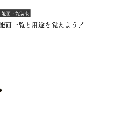
能面・能装束
能面一覧と用途を覚えよう！
ッパ更紗
藍染
イン