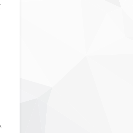
に
、
い