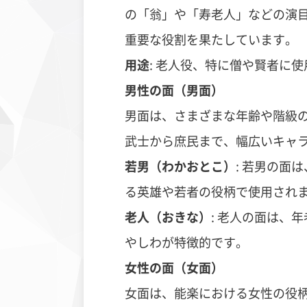
の「翁」や「寿老人」などの演
重要な役割を果たしています。
用途
: 老人役、特に僧や賢者に使
男性の面（男面）
男面は、さまざまな年齢や階級
武士から庶民まで、幅広いキャ
若男（わかおとこ）
:
若男の面は
る英雄や若者の役柄で使用され
老人（おきな）
:
老人の面は、年
やしわが特徴的です。
女性の面（女面）
女面は、能楽における女性の役