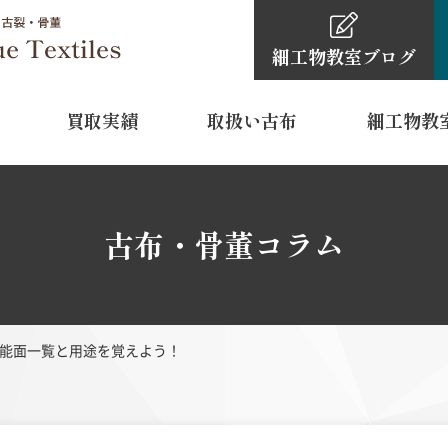
細工物教室
ブログ
買取実績
取扱い古布
細工物教
細工物教室
古布・骨董品買取依頼の
細工物教室ブ
0120-4
古布・骨董コラム
TEL
11:00～16:
営業時間
水曜日・木
定休日
能面一覧と用途を覚えよう！
 裾模様
型染
江