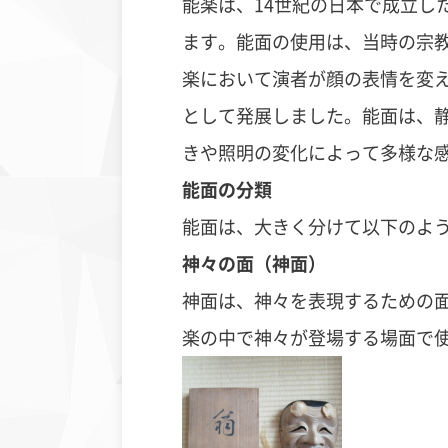
能楽は、
14
世紀の日本で成立し
ます。能面の使用は、当時の宗
楽において演者が顔の表情を変
として発展しました。能面は、
きや照明の変化によって多様な
能面の分類
能面は、大きく分けて以下のよ
神々の面（神面）
神面は、神々を表現するための
楽の中で神々が登場する場面で