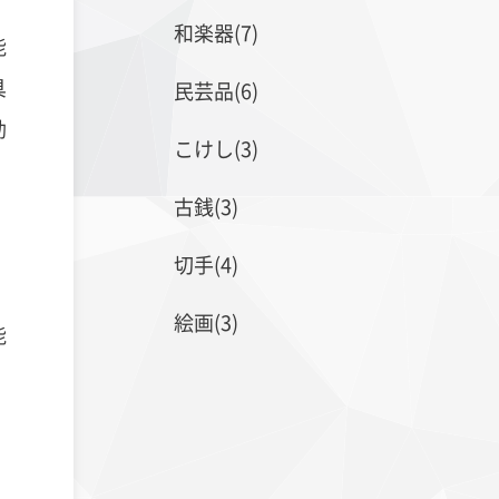
和楽器(7)
能
具
民芸品(6)
動
こけし(3)
古銭(3)
切手(4)
絵画(3)
能