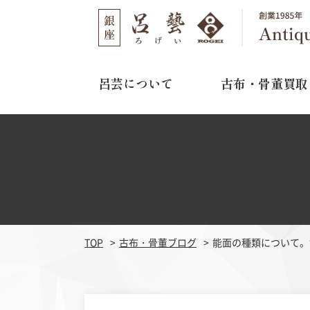
呂芸について
古布・骨董買取
呂芸について
古布・骨董買取
店舗のご案内
選ばれる理由
取り扱い作家
03-3562-1301
TEL
買取の流れ
11:00～16:00
営業時間
よくある質問
水曜日・木曜日
定休日
TOP
古布・骨董ブログ
能面の種類について。
江戸期刺繍
明治期