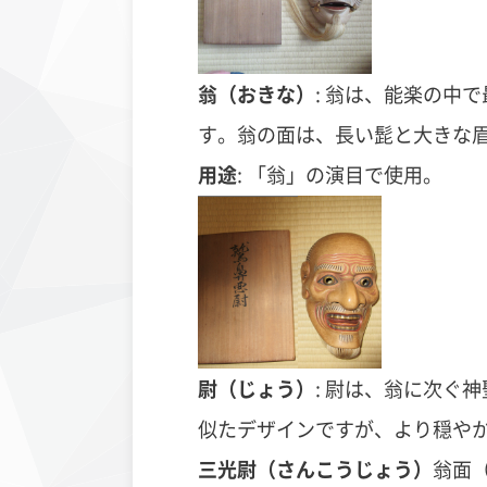
翁（おきな）
:
翁は、能楽の中で
す。翁の面は、長い髭と大きな
用途
: 「翁」の演目で使用。
尉（じょう）
:
尉は、翁に次ぐ神
似たデザインですが、より穏や
三光尉（さんこうじょう）
翁面