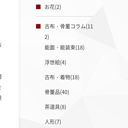
お花(2)
古布・骨董コラム(11
2)
お
能面・能装束(18)
浮世絵(4)
現
古布・着物(18)
を
骨董品(40)
役
茶道具(8)
人形(7)