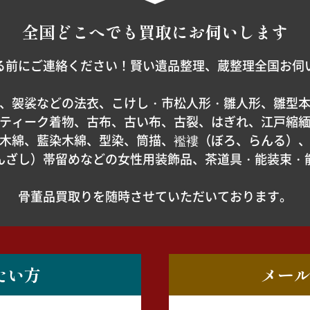
全国どこへでも
買取にお伺いします
る前にご連絡ください！賢い遺品整理、蔵整理全国お伺
、袈裟などの法衣、こけし・市松人形・雛人形、雛型
ティーク着物、古布、古い布、古裂、はぎれ、江戸縮
木綿、藍染木綿、型染、筒描、襤褸（ぼろ、らんる）
んざし）帯留めなどの女性用装飾品、茶道具・能装束・
骨董品買取りを随時させていただいております。
たい方
メー