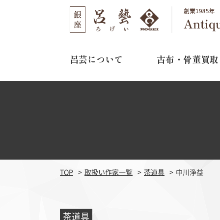
呂芸について
古布・骨董買取
呂芸について
古布・骨董買取
店舗のご案内
選ばれる理由
取り扱い作家
03-3562-1301
TEL
買取の流れ
11:00～16:00
営業時間
よくある質問
水曜日・木曜日
定休日
TOP
取扱い作家一覧
茶道具
中川浄益
江戸期刺繍
明治期
茶道具