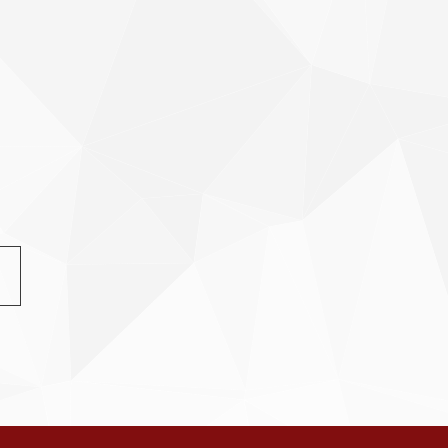
ド更紗
縮緬