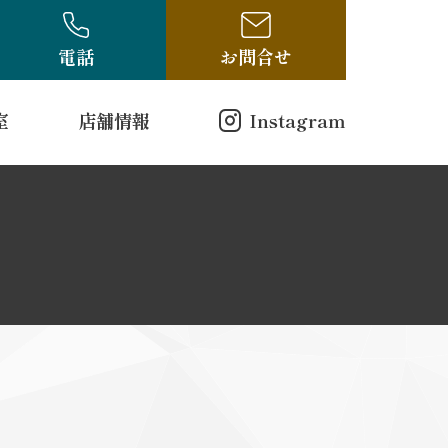
電話
お問合せ
室
店舗情報
Instagram
店舗情報
方（電話受付のみ）
ログ
古布・骨董ブログ
10-314
00
曜日
戸縮緬
和更紗