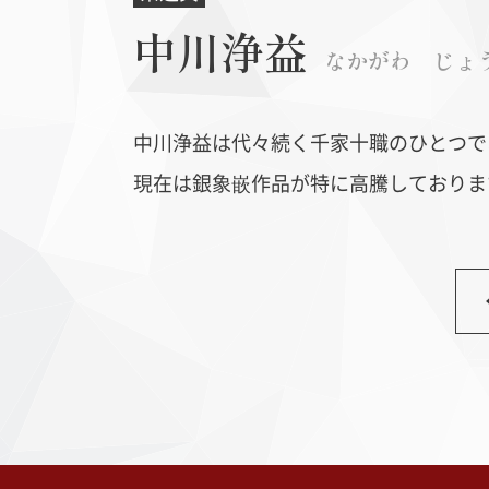
中川浄益
なかがわ じょ
中川浄益は代々続く千家十職のひとつで
現在は銀象嵌作品が特に高騰しておりま
丹波布
ヨーロ