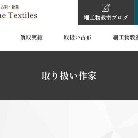
細工物教室
ブログ
買取実績
取扱い古布
細工物教
細工物教室
古布・骨董品買取依頼の
細工物教室ブ
0120-4
取り扱い作家
TEL
11:00～16:
営業時間
水曜日・木
定休日
 裾模様
型染
江