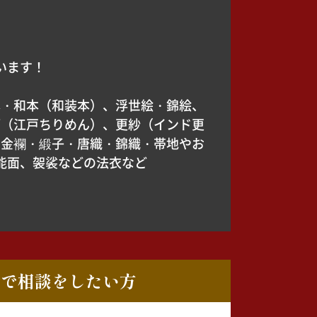
います！
本・和本（和装本）、浮世絵・錦絵、
緬（江戸ちりめん）、更紗（インド更
、金襴・緞子・唐織・錦織・帯地やお
能面、袈裟などの法衣など
ルで相談をしたい方