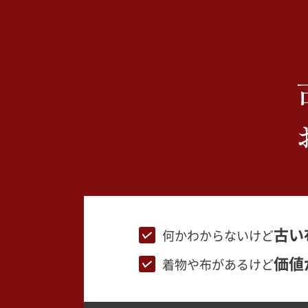
古い
何かわからないけど
価値
着物や布があるけど