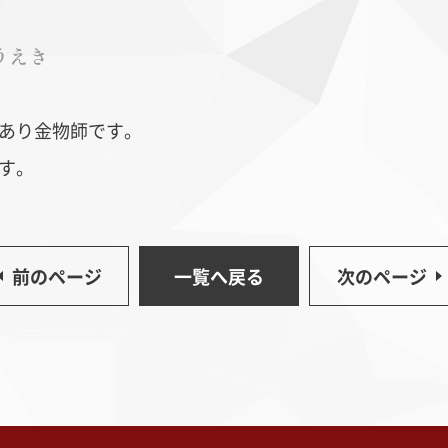
うえき
あり金物師です。
す。
ッパ更紗
藍染
イン
前のページ
一覧へ戻る
次のページ