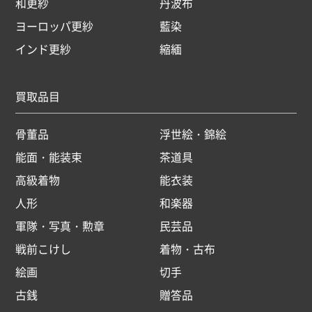
和更紗
丹波布
ヨーロッパ更紗
藍染
インド更紗
縮緬
買取品目
骨董品
浮世絵・錦絵
能面・能装束
茶道具
高級着物
能衣装
人形
和楽器
軍隊・写真・勲章
民芸品
戦前こけし
着物・古布
絵画
切手
古銭
贈答品