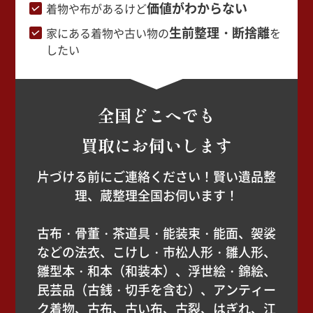
価値がわからない
着物や布があるけど
生前整理・断捨離
家にある着物や古い物の
を
したい
全国どこへでも
買取にお伺いします
片づける前にご連絡ください！賢い遺品整
理、蔵整理全国お伺います！
古布・骨董・茶道具・能装束・能面、袈裟
などの法衣、こけし・市松人形・雛人形、
雛型本・和本（和装本）、浮世絵・錦絵、
民芸品（古銭・切手を含む）、アンティー
ク着物、古布、古い布、古裂、はぎれ、江