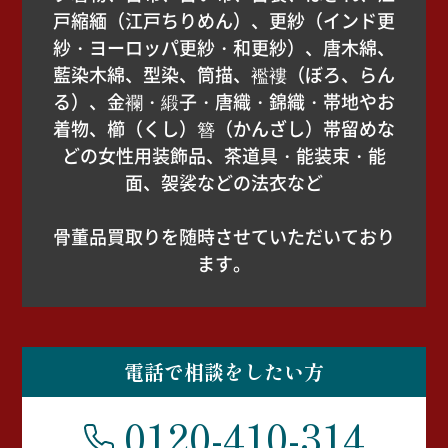
戸縮緬（江戸ちりめん）、更紗（インド更
紗・ヨーロッパ更紗・和更紗）、唐木綿、
藍染木綿、型染、筒描、襤褸（ぼろ、らん
る）、金襴・緞子・唐織・錦織・帯地やお
着物、櫛（くし）簪（かんざし）帯留めな
どの女性用装飾品、茶道具・能装束・能
面、袈裟などの法衣など
骨董品買取りを随時させていただいており
ます。
電話で相談をしたい方
0120-410-314