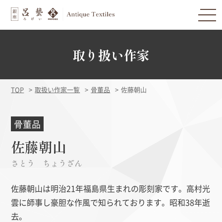
取り扱い作家
TOP
取扱い作家一覧
骨董品
佐藤朝山
骨董品
佐藤朝山
さとう ちょうざん
佐藤朝山は明治21年福島県生まれの彫刻家です。高村光
雲に師事し豪胆な作風で知られております。昭和38年逝
去。