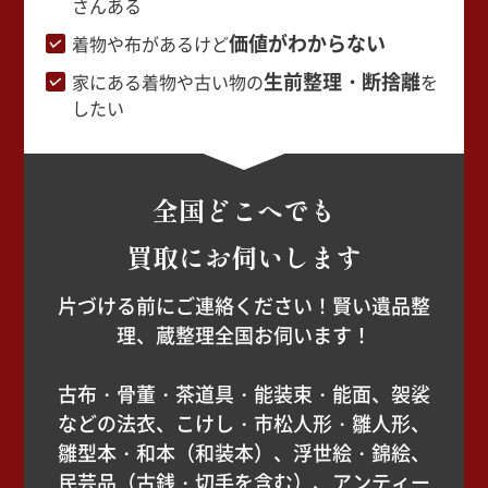
さんある
価値がわからない
着物や布があるけど
生前整理・断捨離
家にある着物や古い物の
を
したい
全国どこへでも
買取にお伺いします
片づける前にご連絡ください！賢い遺品整
理、蔵整理全国お伺います！
古布・骨董・茶道具・能装束・能面、袈裟
などの法衣、こけし・市松人形・雛人形、
雛型本・和本（和装本）、浮世絵・錦絵、
民芸品（古銭・切手を含む）、アンティー