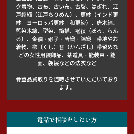
ク着物、古布、古い布、古裂、はぎれ、江
戸縮緬（江戸ちりめん）、更紗（インド更
紗・ヨーロッパ更紗・和更紗）、唐木綿、
藍染木綿、型染、筒描、襤褸（ぼろ、らん
る）、金襴・緞子・唐織・錦織・帯地やお
着物、櫛（くし）簪（かんざし）帯留めな
どの女性用装飾品、茶道具・能装束・能
面、袈裟などの法衣など
骨董品買取りを随時させていただいており
ます。
電話で相談をしたい方