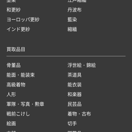
和更紗
丹波布
ヨーロッパ更紗
藍染
インド更紗
縮緬
買取品目
骨董品
浮世絵・錦絵
能面・能装束
茶道具
高級着物
能衣装
人形
和楽器
軍隊・写真・勲章
民芸品
戦前こけし
着物・古布
絵画
切手