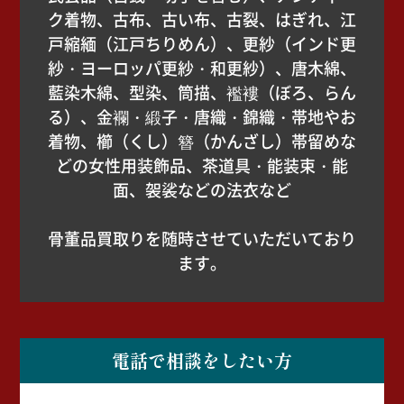
ク着物、古布、古い布、古裂、はぎれ、江
戸縮緬（江戸ちりめん）、更紗（インド更
紗・ヨーロッパ更紗・和更紗）、唐木綿、
藍染木綿、型染、筒描、襤褸（ぼろ、らん
る）、金襴・緞子・唐織・錦織・帯地やお
着物、櫛（くし）簪（かんざし）帯留めな
どの女性用装飾品、茶道具・能装束・能
面、袈裟などの法衣など
骨董品買取りを随時させていただいており
ます。
電話で相談をしたい方