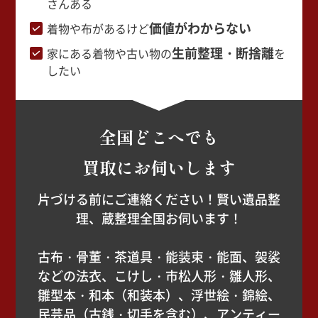
さんある
価値がわからない
着物や布があるけど
生前整理・断捨離
家にある着物や古い物の
を
したい
全国どこへでも
買取にお伺いします
片づける前にご連絡ください！賢い遺品整
理、蔵整理全国お伺います！
古布・骨董・茶道具・能装束・能面、袈裟
などの法衣、こけし・市松人形・雛人形、
雛型本・和本（和装本）、浮世絵・錦絵、
民芸品（古銭・切手を含む）、アンティー