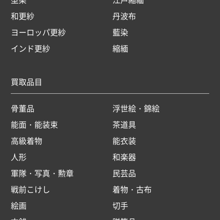
和更紗
丹波布
ヨーロッパ更紗
藍染
インド更紗
縮緬
買取品目
骨董品
浮世絵・錦絵
能面・能装束
茶道具
高級着物
能衣装
人形
和楽器
軍隊・写真・勲章
民芸品
戦前こけし
着物・古布
絵画
切手