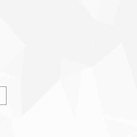
ド更紗
縮緬