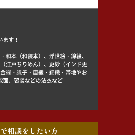
います！
本・和本（和装本）、浮世絵・錦絵、
緬（江戸ちりめん）、更紗（インド更
、金襴・緞子・唐織・錦織・帯地やお
能面、袈裟などの法衣など
ルで相談をしたい方