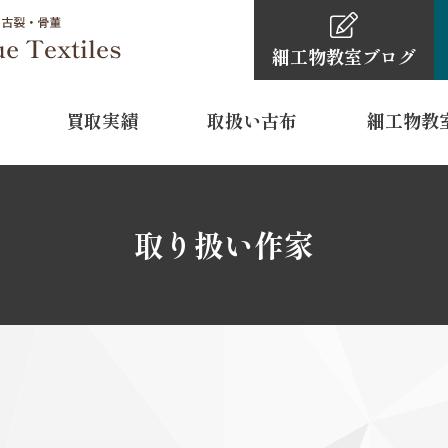
細工物教室
ブログ
買取実績
取扱い古布
細工物教
細工物教室
古布・骨董品買取依頼の
細工物教室ブ
0120-4
取り扱い作家
TEL
11:00～16:
営業時間
水曜日・木
定休日
 裾模様
型染
江