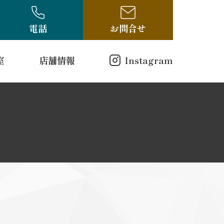
電話
お問合せ
室
店舗情報
Instagram
店舗情報
方（電話受付のみ）
ログ
古布・骨董ブログ
10-314
00
曜日
戸縮緬
和更紗