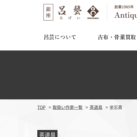
呂芸について
古布・骨董買取
呂芸について
古布・骨董買取
店舗のご案内
選ばれる理由
取り扱い作家
03-3562-1301
TEL
買取の流れ
11:00～16:00
営業時間
よくある質問
水曜日・木曜日
定休日
TOP
取扱い作家一覧
茶道具
坐忘斎
江戸期刺繍
明治期
茶道具