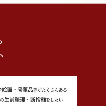
ら
い
や絵画・骨董品
等がたくさんある
生前整理・断捨離
の
をしたい