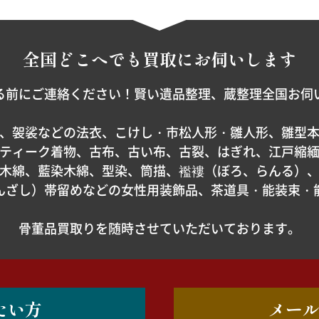
全国どこへでも
買取にお伺いします
る前にご連絡ください！賢い遺品整理、蔵整理全国お伺
、袈裟などの法衣、こけし・市松人形・雛人形、雛型
ティーク着物、古布、古い布、古裂、はぎれ、江戸縮
木綿、藍染木綿、型染、筒描、襤褸（ぼろ、らんる）
んざし）帯留めなどの女性用装飾品、茶道具・能装束・
骨董品買取りを随時させていただいております。
たい方
メー