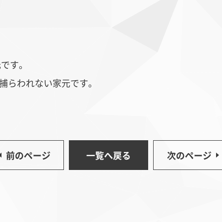
元です。
捕らわれない家元です。
ッパ更紗
藍染
イン
前のページ
一覧へ戻る
次のページ