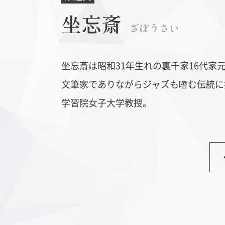
坐忘斎
ざぼうさい
坐忘斎は昭和31年生れの裏千家16代家
文筆家でありながらジャズも嗜む伝統に
学習院女子大学教授。
丹波布
ヨーロ