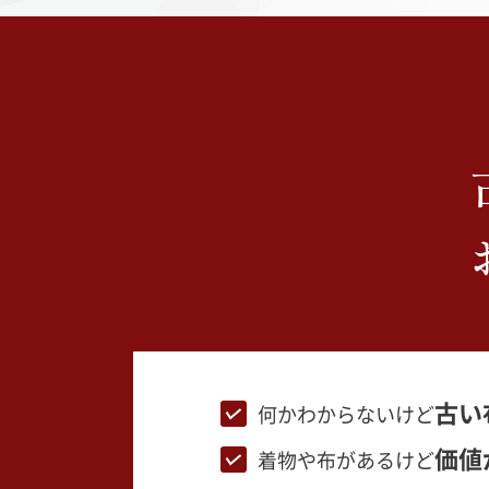
古い
何かわからないけど
価値
着物や布があるけど