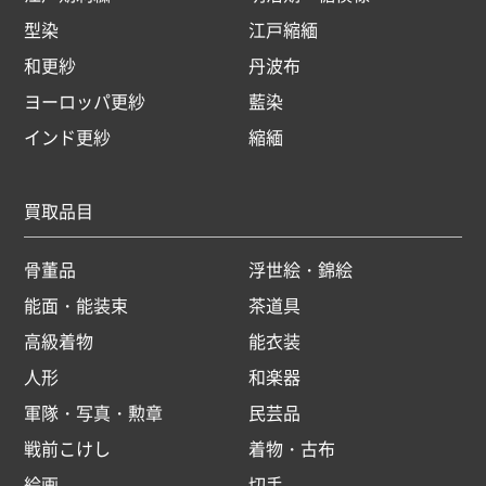
型染
江戸縮緬
和更紗
丹波布
ヨーロッパ更紗
藍染
インド更紗
縮緬
買取品目
骨董品
浮世絵・錦絵
能面・能装束
茶道具
高級着物
能衣装
人形
和楽器
軍隊・写真・勲章
民芸品
戦前こけし
着物・古布
絵画
切手