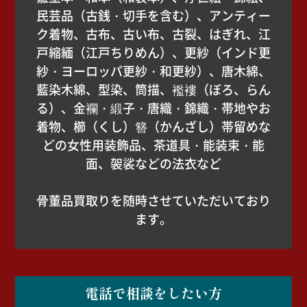
民芸品（古銭・切手を含む）、アンティー
ク着物、古布、古い布、古裂、はぎれ、江
戸縮緬（江戸ちりめん）、更紗（インド更
紗・ヨーロッパ更紗・和更紗）、唐木綿、
藍染木綿、型染、筒描、襤褸（ぼろ、らん
る）、金襴・緞子・唐織・錦織・帯地やお
着物、櫛（くし）簪（かんざし）帯留めな
どの女性用装飾品、茶道具・能装束・能
面、袈裟などの法衣など
骨董品買取りを随時させていただいており
ます。
電話で相談をしたい方