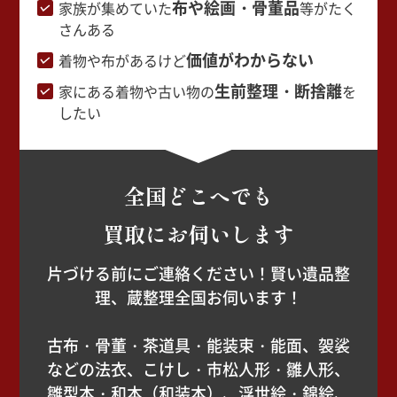
布や絵画・骨董品
家族が集めていた
等がたく
さんある
価値がわからない
着物や布があるけど
生前整理・断捨離
家にある着物や古い物の
を
したい
全国どこへでも
買取にお伺いします
片づける前にご連絡ください！賢い遺品整
理、蔵整理全国お伺います！
古布・骨董・茶道具・能装束・能面、袈裟
などの法衣、こけし・市松人形・雛人形、
雛型本・和本（和装本）、浮世絵・錦絵、