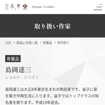
取り扱い作家
TOP
取扱い作家一覧
骨董品
島岡達三
骨董品
島岡達三
しまおか たつぞう
島岡達三は大正8年東京生まれの陶芸家です。益子に窯
を築き作陶生活に入ります。益子ではトップクラスの知
名度を誇ります。平成19年逝去。