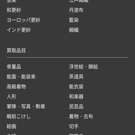
和更紗
丹波布
ヨーロッパ更紗
藍染
インド更紗
縮緬
買取品目
骨董品
浮世絵・錦絵
能面・能装束
茶道具
高級着物
能衣装
人形
和楽器
軍隊・写真・勲章
民芸品
戦前こけし
着物・古布
絵画
切手