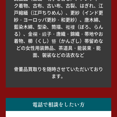
ク着物、古布、古い布、古裂、はぎれ、江
戸縮緬（江戸ちりめん）、更紗（インド更
紗・ヨーロッパ更紗・和更紗）、唐木綿、
藍染木綿、型染、筒描、襤褸（ぼろ、らん
る）、金襴・緞子・唐織・錦織・帯地やお
着物、櫛（くし）簪（かんざし）帯留めな
どの女性用装飾品、茶道具・能装束・能
面、袈裟などの法衣など
骨董品買取りを随時させていただいており
ます。
電話で相談をしたい方