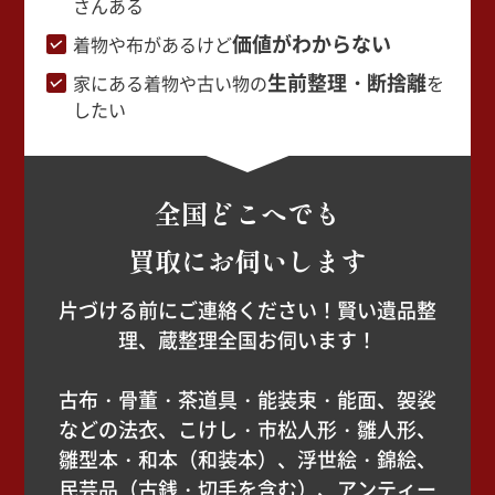
さんある
価値がわからない
着物や布があるけど
生前整理・断捨離
家にある着物や古い物の
を
したい
全国どこへでも
買取にお伺いします
片づける前にご連絡ください！賢い遺品整
理、蔵整理全国お伺います！
古布・骨董・茶道具・能装束・能面、袈裟
などの法衣、こけし・市松人形・雛人形、
雛型本・和本（和装本）、浮世絵・錦絵、
民芸品（古銭・切手を含む）、アンティー