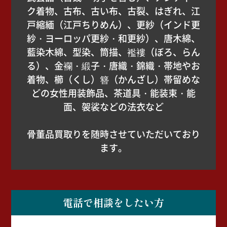
ク着物、古布、古い布、古裂、はぎれ、江
戸縮緬（江戸ちりめん）、更紗（インド更
紗・ヨーロッパ更紗・和更紗）、唐木綿、
藍染木綿、型染、筒描、襤褸（ぼろ、らん
る）、金襴・緞子・唐織・錦織・帯地やお
着物、櫛（くし）簪（かんざし）帯留めな
どの女性用装飾品、茶道具・能装束・能
面、袈裟などの法衣など
骨董品買取りを随時させていただいており
ます。
電話で相談をしたい方