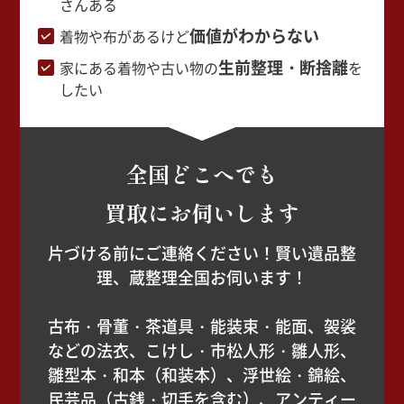
さんある
価値がわからない
着物や布があるけど
生前整理・断捨離
家にある着物や古い物の
を
したい
全国どこへでも
買取にお伺いします
片づける前にご連絡ください！賢い遺品整
理、蔵整理全国お伺います！
古布・骨董・茶道具・能装束・能面、袈裟
などの法衣、こけし・市松人形・雛人形、
雛型本・和本（和装本）、浮世絵・錦絵、
民芸品（古銭・切手を含む）、アンティー