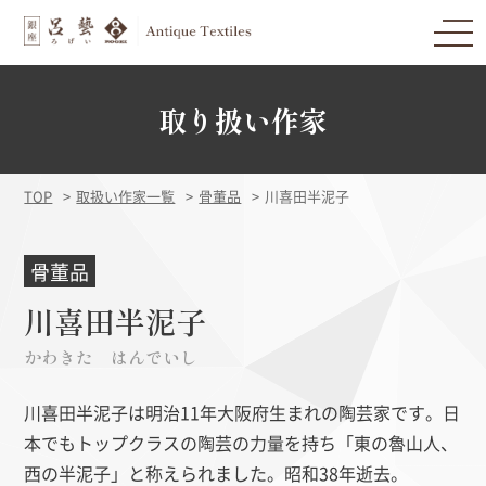
取り扱い作家
TOP
取扱い作家一覧
骨董品
川喜田半泥子
骨董品
川喜田半泥子
かわきた はんでいし
川喜田半泥子は明治11年大阪府生まれの陶芸家です。日
本でもトップクラスの陶芸の力量を持ち「東の魯山人、
西の半泥子」と称えられました。昭和38年逝去。