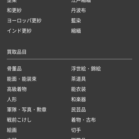
和更紗
丹波布
ヨーロッパ更紗
藍染
インド更紗
縮緬
買取品目
骨董品
浮世絵・錦絵
能面・能装束
茶道具
高級着物
能衣装
人形
和楽器
軍隊・写真・勲章
民芸品
戦前こけし
着物・古布
絵画
切手