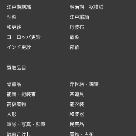
江戸期刺繍
明治期 裾模様
型染
江戸縮緬
和更紗
丹波布
ヨーロッパ更紗
藍染
インド更紗
縮緬
買取品目
骨董品
浮世絵・錦絵
能面・能装束
茶道具
高級着物
能衣装
人形
和楽器
軍隊・写真・勲章
民芸品
戦前こけし
着物・古布