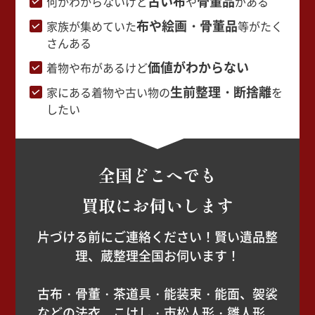
古い布
骨董品
何かわからないけど
や
がある
布や絵画・骨董品
家族が集めていた
等がたく
さんある
価値がわからない
着物や布があるけど
生前整理・断捨離
家にある着物や古い物の
を
したい
全国どこへでも
買取にお伺いします
片づける前にご連絡ください！賢い遺品整
理、蔵整理全国お伺います！
古布・骨董・茶道具・能装束・能面、袈裟
などの法衣、こけし・市松人形・雛人形、