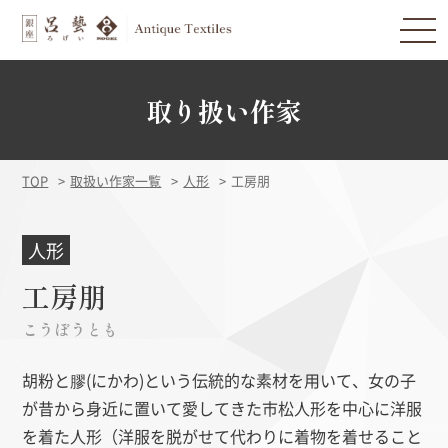
取り扱い作家
TOP
取扱い作家一覧
人形
工房朋
人形
工房朋
こうぼうとも
胡粉と膠(にかわ)という伝統的な素材を用いて、女の子
が昔から身近に置いて愛してきた市松人形を中心に洋服
を着た人形（洋服を脱がせて代わりに着物を着せること