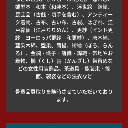
雛型本・和本（和装本）、浮世絵・錦絵、
民芸品（古銭・切手を含む）、アンティー
ク着物、古布、古い布、古裂、はぎれ、江
戸縮緬（江戸ちりめん）、更紗（インド更
紗・ヨーロッパ更紗・和更紗）、唐木綿、
藍染木綿、型染、筒描、襤褸（ぼろ、らん
る）、金襴・緞子・唐織・錦織・帯地やお
着物、櫛（くし）簪（かんざし）帯留めな
どの女性用装飾品、茶道具・能装束・能
面、袈裟などの法衣など
骨董品買取りを随時させていただいており
ます。