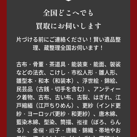
全国どこへでも
買取にお伺いします
片づける前にご連絡ください！賢い遺品整
理、蔵整理全国お伺います！
古布・骨董・茶道具・能装束・能面、袈裟
などの法衣、こけし・市松人形・雛人形、
雛型本・和本（和装本）、浮世絵・錦絵、
民芸品（古銭・切手を含む）、アンティー
ク着物、古布、古い布、古裂、はぎれ、江
戸縮緬（江戸ちりめん）、更紗（インド更
紗・ヨーロッパ更紗・和更紗）、唐木綿、
藍染木綿、型染、筒描、襤褸（ぼろ、らん
る）、金襴・緞子・唐織・錦織・帯地やお