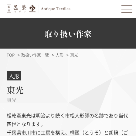
取り扱い作家
TOP
取扱い作家一覧
人形
東光
人形
東光
東光
松乾斎東光は明治より続く市松人形師の名跡であり当代
四世となります。
千葉県市川市に工房を構え、桐塑（とうそ）と胡粉（ご