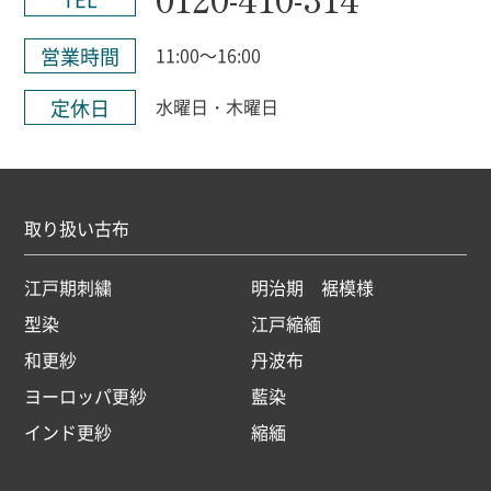
営業時間
11:00～16:00
定休日
水曜日・木曜日
取り扱い古布
江戸期刺繍
明治期 裾模様
型染
江戸縮緬
和更紗
丹波布
ヨーロッパ更紗
藍染
インド更紗
縮緬