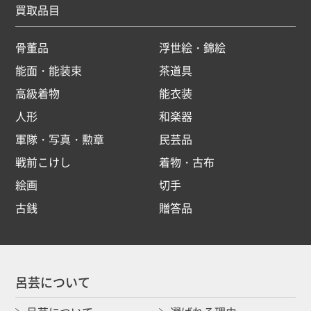
買取品目
骨董品
浮世絵・錦絵
能面・能装束
茶道具
高級着物
能衣装
人形
和楽器
軍隊・写真・勲章
民芸品
戦前こけし
着物・古布
絵画
切手
古銭
贈答品
呂芸について