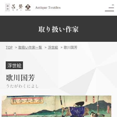
取り扱い作家
TOP
取扱い作家一覧
浮世絵
歌川国芳
浮世絵
歌川国芳
うたがわくによし