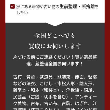
生前整理・断捨離
家にある着物や古い物の
を
したい
全国どこへでも
買取にお伺いします
片づける前にご連絡ください！賢い遺品整
理、蔵整理全国お伺います！
古布・骨董・茶道具・能装束・能面、袈裟
などの法衣、こけし・市松人形・雛人形、
雛型本・和本（和装本）、浮世絵・錦絵、
民芸品（古銭・切手を含む）、アンティー
ク着物、古布、古い布、古裂、はぎれ、江
戸縮緬（江戸ちりめん）、更紗（インド更