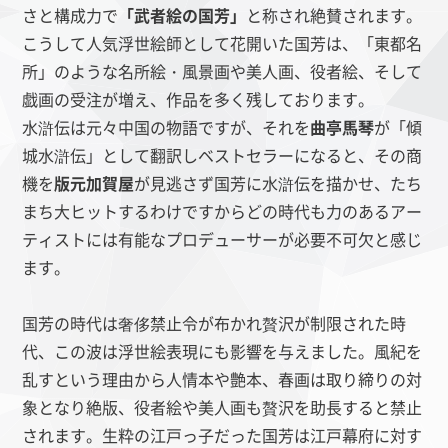
さと構成力で
「武者絵の国芳」
と称され絶賛されます。
こうして人気浮世絵師として花開いた国芳は、「東都名
所」のような名所絵・風景画や美人画、役者絵、そして
戯画の受注が増え、作品を多く残しております。
水滸伝は元々中国の物語ですが、それを
曲亭馬琴
が「傾
城水滸伝」として翻訳しベストセラーになると、その商
機を
版元加賀屋
が見逃さず国芳に水滸伝を描かせ、たち
まち大ヒットするわけですからどの時代も力のあるアー
ティストには有能なプロデューサーが必要不可欠と感じ
ます。
国芳の時代は奢侈禁止令が布かれ贅沢が制限された時
代、この波は浮世絵表現にも影響を与えました。風紀を
乱すという理由から人情本や艶本、春画は取り締りの対
象となり絶版、役者絵や美人画も贅沢を助長すると禁止
されます。生粋の江戸っ子だった国芳は江戸幕府に対す