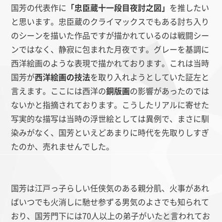
国芳の代表作に
「忠臣蔵十一段目夜討之図」
を推したい
と思います。忠臣蔵のクライマックスでもある討ち入り
のシーンを描いた作品ですが描かれているのは戦闘シー
ンではなく、静寂に包まれた月夜です。グレーを基調に
西洋絵画のような表現で描かれております。これは当時
国芳が
西洋絵画の技法
を取り入れようとしていた証左と
言えます。ここには西洋の
銅版画
の影響があったのでは
ないかと指摘されております。こうしたリアルに寄せた
写実的な描写は当時の浮世絵としては異例で、まさに馴
染みがなく、国芳といえどあまりに時代を先取りしすぎ
たのか、売れませんでした。
国芳は江戸っ子らしい任侠気のある親分肌、火事があれ
ばいつでも火消しに馳せ参ずる男気のよさでも知られて
おり、国芳門下には70人以上の弟子がいたと言われてお