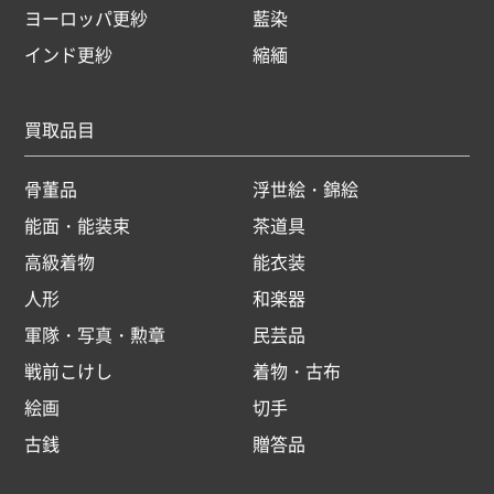
ヨーロッパ更紗
藍染
インド更紗
縮緬
買取品目
骨董品
浮世絵・錦絵
能面・能装束
茶道具
高級着物
能衣装
人形
和楽器
軍隊・写真・勲章
民芸品
戦前こけし
着物・古布
絵画
切手
古銭
贈答品