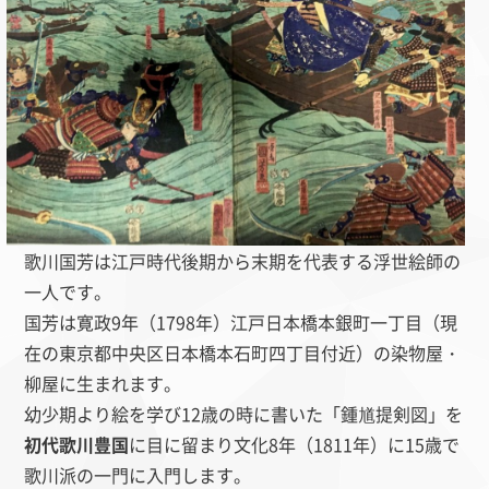
歌川国芳は江戸時代後期から末期を代表する浮世絵師の
一人です。
国芳は寛政9年（1798年）江戸日本橋本銀町一丁目（現
在の東京都中央区日本橋本石町四丁目付近）の染物屋・
柳屋に生まれます。
幼少期より絵を学び12歳の時に書いた「鍾馗提剣図」を
初代歌川豊国
に目に留まり文化8年（1811年）に15歳で
歌川派の一門に入門します。