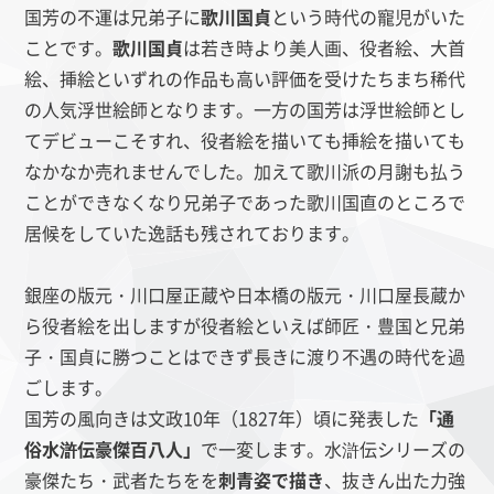
国芳の不運は兄弟子に
歌川国貞
という時代の寵児がいた
ことです。
歌川国貞
は若き時より美人画、役者絵、大首
絵、挿絵といずれの作品も高い評価を受けたちまち稀代
の人気浮世絵師となります。一方の国芳は浮世絵師とし
てデビューこそすれ、役者絵を描いても挿絵を描いても
なかなか売れませんでした。加えて歌川派の月謝も払う
ことができなくなり兄弟子であった歌川国直のところで
居候をしていた逸話も残されております。
銀座の版元・川口屋正蔵や日本橋の版元・川口屋長蔵か
ら役者絵を出しますが役者絵といえば師匠・豊国と
兄弟
子・国貞
に勝つことはできず長きに渡り不遇の時代を過
ごします。
国芳の風向きは文政10年（1827年）頃に発表した
「通
俗水滸伝豪傑百八人」
で一変します。水滸伝シリーズの
豪傑たち・武者たちをを
刺青姿で描き
、抜きん出た力強