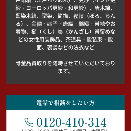
紗・ヨーロッパ更紗・和更紗）、唐木綿、
藍染木綿、型染、筒描、襤褸（ぼろ、らん
る）、金襴・緞子・唐織・錦織・帯地やお
着物、櫛（くし）簪（かんざし）帯留めな
どの女性用装飾品、茶道具・能装束・能
面、袈裟などの法衣など
骨董品買取りを随時させていただいており
ます。
電話で相談をしたい方
0120-410-314