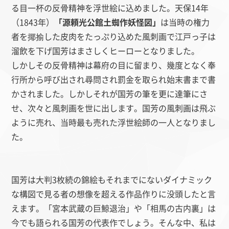
る目一杯の反骨精神を浮世絵に込めました。天保14年
（1843年）
「
源頼光公館土蜘作妖怪図」
は当時の権力
者を揶揄した皮肉をたっぷり込めた風刺画で江戸っ子は
溜飲を下げ国芳はまさしくヒーローとなりました。
しかしその反骨精神は幕府の目に留まり、幾度となく奉
行所から呼び出され尋問され罰金を取られ始末書まで書
かされました。しかしそれが国芳の筆を更に達筆にさ
せ、次々と風刺画を世に出します。国芳の風刺画は飛ぶ
ように売れ、当時最も売れた浮世絵師の一人となりまし
た。
国芳は大判3枚続の錦絵もそれまでにないダイナミック
な構図で見る者の想像を超える作品作りに没頭したと言
えます。「
宮本武蔵の巨鯨退治」や「相馬の古内裏」は
今でも語られる国芳の代表作でしょう。そんな中、私は