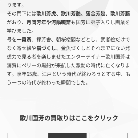
ります。
その門下には
歌川芳虎、歌川芳艶、落合芳幾、歌川芳藤
がおり、
月岡芳年や河鍋暁斎
も国芳に弟子入りし画業を
学びました。
号を
一勇斎
、採芳舎、朝桜楼閣などとし、武者絵だけで
なく寄せ絵や
猫づくし
、金魚づくしとそれまでにない発
想力で見る者を楽しませたエンターテイナー歌川国芳は
浦賀にペリーの黒船が来航した激動の時代に亡くなりま
す。享年65歳、江戸という時代が終わろうとする中、も
う一つの時代が終わった瞬間でした。
歌川国芳の買取りはここをクリック