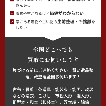
さんある
価値がわからない
着物や布があるけど
生前整理・断捨離
家にある着物や古い物の
を
したい
全国どこへでも
買取にお伺いします
片づける前にご連絡ください！賢い遺品整
理、蔵整理全国お伺います！
古布・骨董・茶道具・能装束・能面、袈裟
などの法衣、こけし・市松人形・雛人形、
雛型本・和本（和装本）、浮世絵・錦絵、