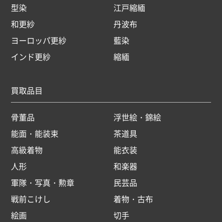
型染
江戸縮緬
和更紗
丹波布
ヨーロッパ更紗
藍染
インド更紗
縮緬
買取品目
骨董品
浮世絵・錦絵
能面・能装束
茶道具
高級着物
能衣装
人形
和楽器
軍隊・写真・勲章
民芸品
戦前こけし
着物・古布
絵画
切手