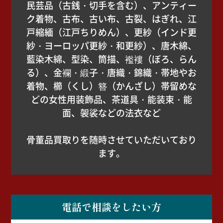
民芸品（古銭・切手を含む）、アンティー
ク着物、古布、古い布、古裂、はぎれ、江
戸縮緬（江戸ちりめん）、更紗（インド更
紗・ヨーロッパ更紗・和更紗）、唐木綿、
藍染木綿、型染、筒描、襤褸（ぼろ、らん
る）、金襴・緞子・唐織・錦織・帯地やお
着物、櫛（くし）簪（かんざし）帯留めな
どの女性用装飾品、茶道具・能装束・能
面、袈裟などの法衣など
骨董品買取りを随時させていただいており
ます。
電話で相談をしたい方