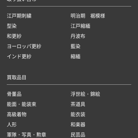
江戸期刺繍
明治期 裾模様
型染
江戸縮緬
和更紗
丹波布
ヨーロッパ更紗
藍染
インド更紗
縮緬
買取品目
骨董品
浮世絵・錦絵
能面・能装束
茶道具
高級着物
能衣装
人形
和楽器
軍隊・写真・勲章
民芸品