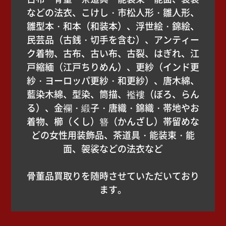
などの法衣、こけし・市松人形・雛人形、
雛型本・和本（和装本）、浮世絵・錦絵、
民芸品（古銭・切手を含む）、アンティー
ク着物、古布、古い布、古裂、はぎれ、江
戸縮緬（江戸ちりめん）、更紗（インド更
紗・ヨーロッパ更紗・和更紗）、唐木綿、
藍染木綿、型染、筒描、襤褸（ぼろ、らん
る）、金襴・緞子・唐織・錦織・帯地やお
着物、櫛（くし）簪（かんざし）帯留めな
どの女性用装飾品、茶道具・能装束・能
面、袈裟などの法衣など
骨董品買取りを随時させていただいており
ます。