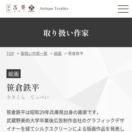
取り扱い作家
TOP
取扱い作家一覧
絵画
笹倉鉄平
絵画
笹倉鉄平
ささくら てっぺい
笹倉鉄平は昭和29年兵庫県出身の画家です。
武蔵野美術大学卒業後広告制作会社のグラフィックデザ
イナーを経てシルクスクリーンによる版画作品を発表し