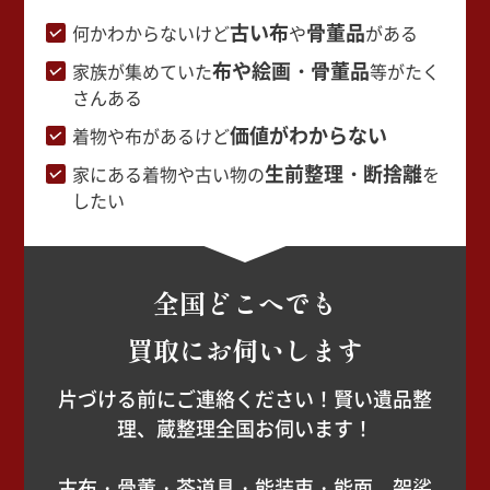
古い布
骨董品
何かわからないけど
や
がある
布や絵画・骨董品
家族が集めていた
等がたく
さんある
価値がわからない
着物や布があるけど
生前整理・断捨離
家にある着物や古い物の
を
したい
全国どこへでも
買取にお伺いします
片づける前にご連絡ください！賢い遺品整
理、蔵整理全国お伺います！
古布・骨董・茶道具・能装束・能面、袈裟