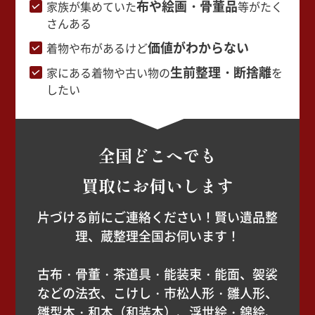
布や絵画・骨董品
家族が集めていた
等がたく
さんある
価値がわからない
着物や布があるけど
生前整理・断捨離
家にある着物や古い物の
を
したい
全国どこへでも
買取にお伺いします
片づける前にご連絡ください！賢い遺品整
理、蔵整理全国お伺います！
古布・骨董・茶道具・能装束・能面、袈裟
などの法衣、こけし・市松人形・雛人形、
雛型本・和本（和装本）、浮世絵・錦絵、