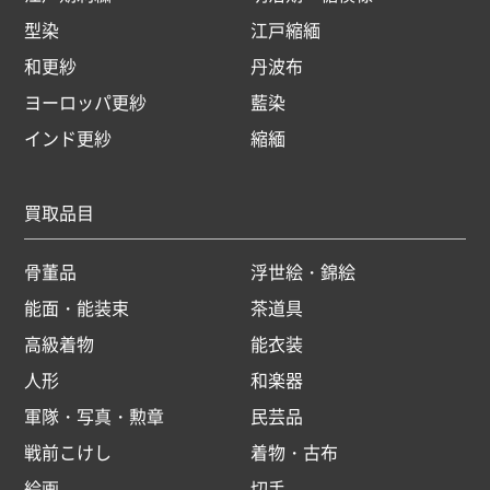
型染
江戸縮緬
和更紗
丹波布
ヨーロッパ更紗
藍染
インド更紗
縮緬
買取品目
骨董品
浮世絵・錦絵
能面・能装束
茶道具
高級着物
能衣装
人形
和楽器
軍隊・写真・勲章
民芸品
戦前こけし
着物・古布
絵画
切手