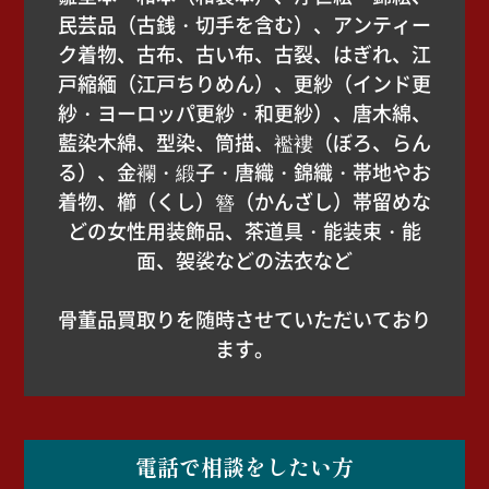
民芸品（古銭・切手を含む）、アンティー
ク着物、古布、古い布、古裂、はぎれ、江
戸縮緬（江戸ちりめん）、更紗（インド更
紗・ヨーロッパ更紗・和更紗）、唐木綿、
藍染木綿、型染、筒描、襤褸（ぼろ、らん
る）、金襴・緞子・唐織・錦織・帯地やお
着物、櫛（くし）簪（かんざし）帯留めな
どの女性用装飾品、茶道具・能装束・能
面、袈裟などの法衣など
骨董品買取りを随時させていただいており
ます。
電話で相談をしたい方