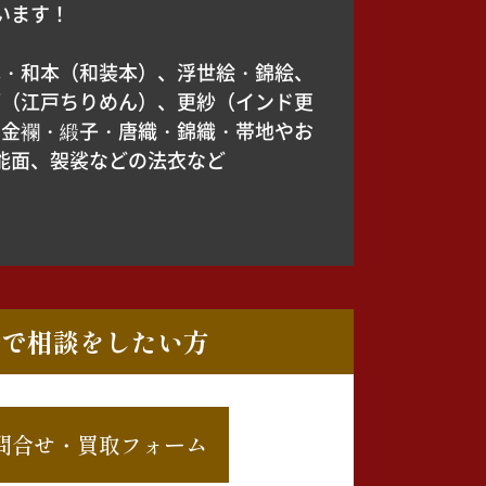
います！
本・和本（和装本）、浮世絵・錦絵、
緬（江戸ちりめん）、更紗（インド更
、金襴・緞子・唐織・錦織・帯地やお
能面、袈裟などの法衣など
ルで相談をしたい方
問合せ・買取フォーム