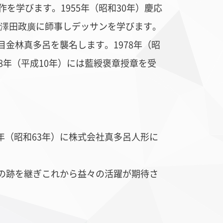
を学びます。1955年（昭和30年）慶応
澤田政廣に師事しデッサンを学びます。
目金林真多呂を襲名します。1978年（昭
8年（平成10年）には
藍綬褒章授章を受
8年（昭和63年）に株式会社真多呂人形に
目の跡を継ぎ
これから益々の活躍が期待さ