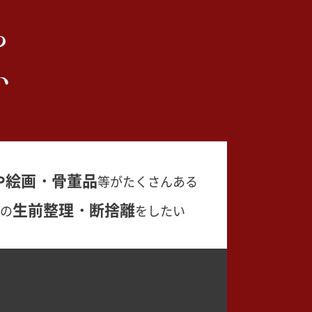
ら
い
や絵画・骨董品
等がたくさんある
生前整理・断捨離
の
をしたい