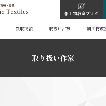
細工物教室
ブログ
買取実績
取扱い古布
細工物教
細工物教室
古布・骨董品買取依頼の
細工物教室ブ
0120-4
取り扱い作家
TEL
11:00～16:
営業時間
水曜日・木
定休日
 裾模様
型染
江