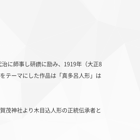
治に師事し研鑽に励み、1919年（大正8
ド更紗
縮緬
をテーマにした作品は「真多呂人形」は
賀茂神社より木目込人形の正統伝承者と