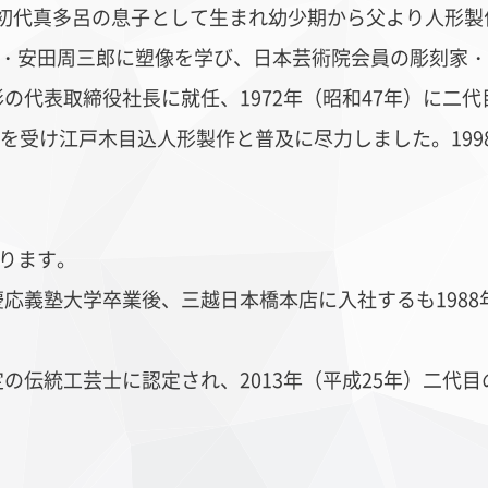
）初代真多呂の息子として生まれ幼少期から父より人形製作
・
安田周三郎に塑像を学び、日本芸術院会員の彫刻家・
形の代表取締役社長に就任、1972年（昭和47年）に二代
を受け江戸木目込人形製作と普及に尽力しました。199
ります。
、慶応義塾大学卒業後、三越日本橋本店に入社するも198
定の
伝統工芸士に
認定され、2013年（平成25年）二代