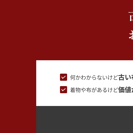
古い
何かわからないけど
価値
着物や布があるけど