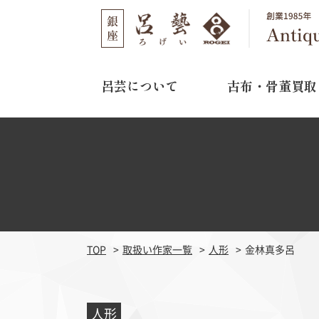
呂芸について
古布・骨董買取
呂芸について
古布・骨董買取
店舗のご案内
選ばれる理由
取り扱い作家
03-3562-1301
TEL
買取の流れ
11:00～16:00
営業時間
よくある質問
水曜日・木曜日
定休日
TOP
取扱い作家一覧
人形
金林真多呂
江戸期刺繍
明治期
人形