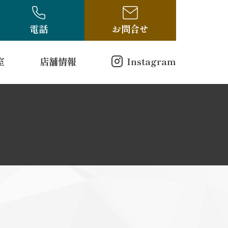
電話
お問合せ
室
店舗情報
Instagram
店舗情報
方（電話受付のみ）
ログ
古布・骨董ブログ
10-314
00
曜日
戸縮緬
和更紗