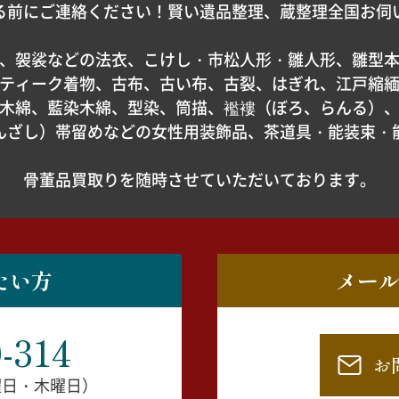
る前にご連絡ください！賢い遺品整理、蔵整理全国お伺
、袈裟などの法衣、こけし・市松人形・雛人形、雛型
ティーク着物、古布、古い布、古裂、はぎれ、江戸縮
木綿、藍染木綿、型染、筒描、襤褸（ぼろ、らんる）
んざし）帯留めなどの女性用装飾品、茶道具・能装束・
骨董品買取りを随時させていただいております。
たい方
メー
-314
お
水曜日・木曜日）