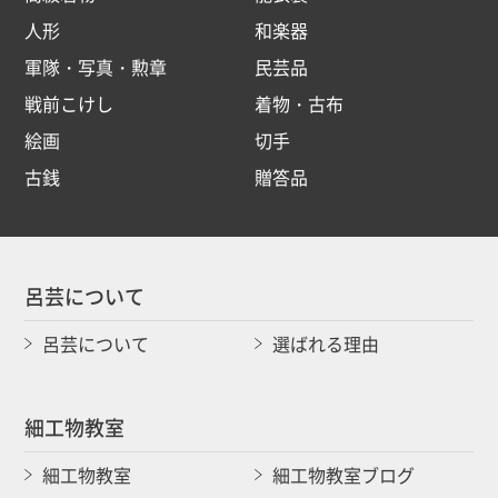
人形
和楽器
軍隊・写真・勲章
民芸品
戦前こけし
着物・古布
絵画
切手
古銭
贈答品
呂芸について
呂芸について
選ばれる理由
細工物教室
細工物教室
細工物教室ブログ