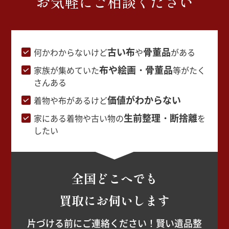
お気軽にご相談ください
古い布
骨董品
何かわからないけど
や
がある
布や絵画・骨董品
家族が集めていた
等がたく
さんある
価値がわからない
着物や布があるけど
生前整理・断捨離
家にある着物や古い物の
を
したい
全国どこへでも
買取にお伺いします
片づける前にご連絡ください！賢い遺品整