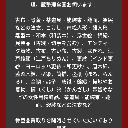
理、蔵整理全国お伺います！
古布・骨董・茶道具・能装束・能面、袈裟
などの法衣、こけし・市松人形・雛人形、
雛型本・和本（和装本）、浮世絵・錦絵、
民芸品（古銭・切手を含む）、アンティー
ク着物、古布、古い布、古裂、はぎれ、江
戸縮緬（江戸ちりめん）、更紗（インド更
紗・ヨーロッパ更紗・和更紗）、唐木綿、
藍染木綿、型染、筒描、襤褸（ぼろ、らん
る）、金襴・緞子・唐織・錦織・帯地やお
着物、櫛（くし）簪（かんざし）帯留めな
どの女性用装飾品、茶道具・能装束・能
面、袈裟などの法衣など
骨董品買取りを随時させていただいており
ます。