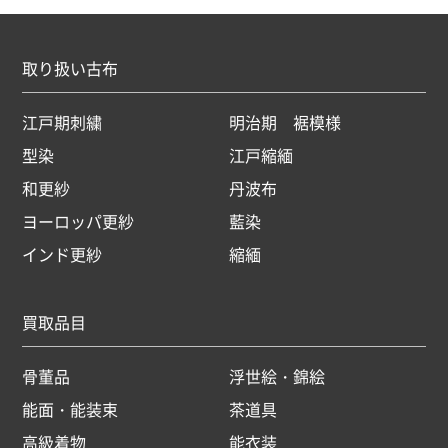
取り扱い古布
江戸期刺繍
明治期 裾模様
型染
江戸縮緬
和更紗
丹波布
ヨーロッパ更紗
藍染
インド更紗
縮緬
買取品目
骨董品
浮世絵・錦絵
能面・能装束
茶道具
高級着物
能衣装