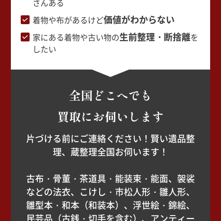
さんある
価値がわからない
着物や布があるけど
生前整理・断捨離
家にある着物や古い物の
を
したい
全国どこへでも
買取にお伺いします
片づける前にご連絡ください！賢い遺品整
理、蔵整理全国お伺います！
古布・骨董・茶道具・能装束・能面、袈裟
などの法衣、こけし・市松人形・雛人形、
雛型本・和本（和装本）、浮世絵・錦絵、
民芸品（古銭・切手を含む）、アンティー