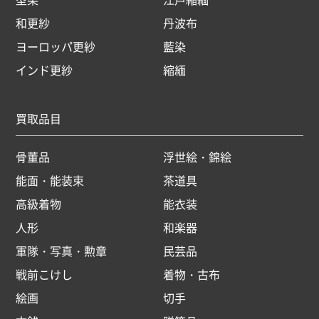
和更紗
丹波布
ヨーロッパ更紗
藍染
インド更紗
縮緬
買取品目
骨董品
浮世絵・錦絵
能面・能装束
茶道具
高級着物
能衣装
人形
和楽器
軍隊・写真・勲章
民芸品
戦前こけし
着物・古布
絵画
切手