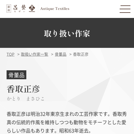
取り扱い作家
TOP
取扱い作家一覧
骨董品
香取正彦
骨董品
香取正彦
かとり まさひこ
香取正彦は明治32年東京生まれの工芸作家です。香取秀
真の伝統的作風を維持しつつも動物をモチーフとした愛
らしい作品もあります。昭和63年逝去。