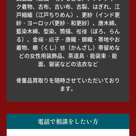
ク着物、古布、古い布、古裂、はぎれ、江
戸縮緬（江戸ちりめん）、更紗（インド更
紗・ヨーロッパ更紗・和更紗）、唐木綿、
藍染木綿、型染、筒描、襤褸（ぼろ、らん
る）、金襴・緞子・唐織・錦織・帯地やお
着物、櫛（くし）簪（かんざし）帯留めな
どの女性用装飾品、茶道具・能装束・能
面、袈裟などの法衣など
骨董品買取りを随時させていただいており
ます。
電話で相談をしたい方