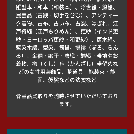
雛型本・和本（和装本）、浮世絵・錦絵、
民芸品（古銭・切手を含む）、アンティー
ク着物、古布、古い布、古裂、はぎれ、江
戸縮緬（江戸ちりめん）、更紗（インド更
紗・ヨーロッパ更紗・和更紗）、唐木綿、
藍染木綿、型染、筒描、襤褸（ぼろ、らん
る）、金襴・緞子・唐織・錦織・帯地やお
着物、櫛（くし）簪（かんざし）帯留めな
どの女性用装飾品、茶道具・能装束・能
面、袈裟などの法衣など
骨董品買取りを随時させていただいており
ます。