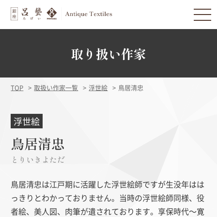
取り扱い作家
TOP
取扱い作家一覧
浮世絵
鳥居清忠
浮世絵
鳥居清忠
とりいきよただ
鳥居清忠は江戸期に活躍した浮世絵師ですが生没年はは
っきりとわかっておりません。当時の浮世絵師同様、役
者絵、美人図、肉筆が遺されております。享保時代～寛