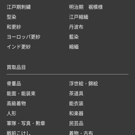
江戸期刺繍
明治期 裾模様
型染
江戸縮緬
和更紗
丹波布
ヨーロッパ更紗
藍染
インド更紗
縮緬
買取品目
骨董品
浮世絵・錦絵
能面・能装束
茶道具
高級着物
能衣装
人形
和楽器
軍隊・写真・勲章
民芸品
戦前こけし
着物・古布