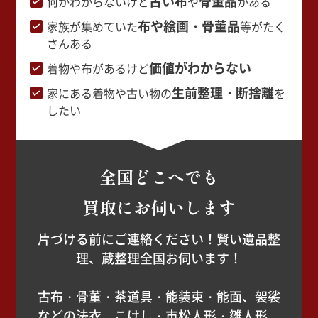
古い布
骨董品
何かわからないけど
や
がある
布や絵画・骨董品
家族が集めていた
等がたく
さんある
価値がわからない
着物や布があるけど
生前整理・断捨離
家にある着物や古い物の
を
したい
全国どこへでも
買取にお伺いします
片づける前にご連絡ください！賢い遺品整
理、蔵整理全国お伺います！
古布・骨董・茶道具・能装束・能面、袈裟
などの法衣、こけし・市松人形・雛人形、