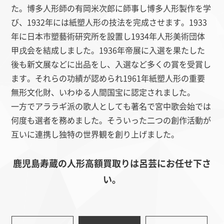
た。博多人形師の有岡米次郎に師事し博多人形製作を学
び、1932年には紙塑人形の技法を完成させます。1933
年に日本市塑藝術研究所を設置し1934年人形美術団体
甲戌会を結成しました。1936年帝展に入選を果たした
後も新文展などに出品をし、入選など多くの賞を受賞し
ます。それらの功績が認められ1961年紙塑人形の重要
無形文化財、いわゆる人間国宝に認定されました。
一方でアララギ派の歌人としても著名で宮中歌会始では
何度も選者を務めました。そういった二つの創作活動が
互いに連携し独特の世界観を創り上げました。
鹿児島寿蔵の人形高額買取りは呂芸にお任せ下さ
い。