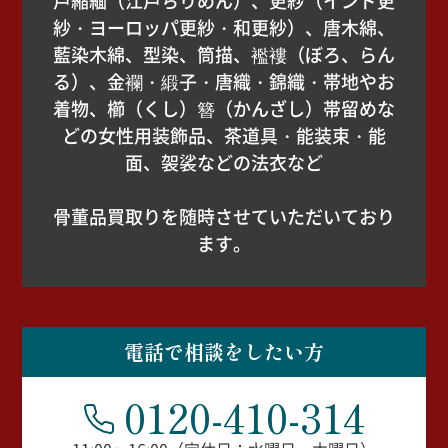
戸縮緬（江戸ちりめん）、更紗（インド更
紗・ヨーロッパ更紗・和更紗）、唐木綿、
藍染木綿、型染、筒描、襤褸（ぼろ、らん
る）、金襴・緞子・唐織・錦織・帯地やお
着物、櫛（くし）簪（かんざし）帯留めな
どの女性用装飾品、茶道具・能装束・能
面、袈裟などの法衣など
骨董品買取りを随時させていただいており
ます。
電話で相談をしたい方
0120-410-314