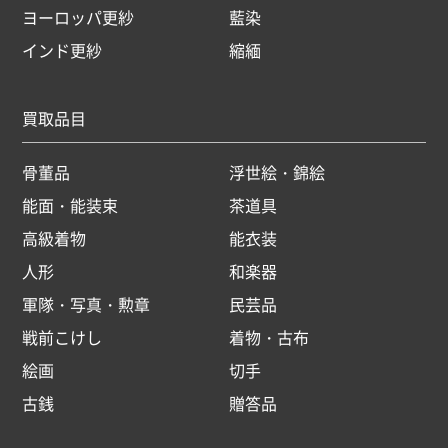
ヨーロッパ更紗
藍染
インド更紗
縮緬
買取品目
骨董品
浮世絵・錦絵
能面・能装束
茶道具
高級着物
能衣装
人形
和楽器
軍隊・写真・勲章
民芸品
戦前こけし
着物・古布
絵画
切手
古銭
贈答品