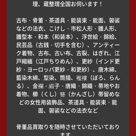
理、蔵整理全国お伺います！
古布・骨董・茶道具・能装束・能面、袈裟
などの法衣、こけし・市松人形・雛人形、
雛型本・和本（和装本）、浮世絵・錦絵、
民芸品（古銭・切手を含む）、アンティー
ク着物、古布、古い布、古裂、はぎれ、江
戸縮緬（江戸ちりめん）、更紗（インド更
紗・ヨーロッパ更紗・和更紗）、唐木綿、
藍染木綿、型染、筒描、襤褸（ぼろ、らん
る）、金襴・緞子・唐織・錦織・帯地やお
着物、櫛（くし）簪（かんざし）帯留めな
どの女性用装飾品、茶道具・能装束・能
面、袈裟などの法衣など
骨董品買取りを随時させていただいており
ます。