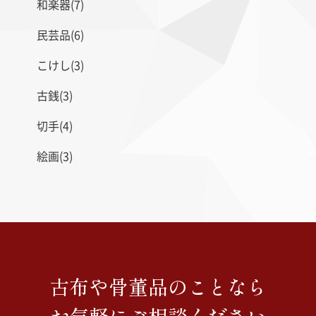
和楽器(7)
民芸品(6)
こけし(3)
古銭(3)
切手(4)
絵画(3)
古布や骨董品のことなら
お気軽にご相談ください