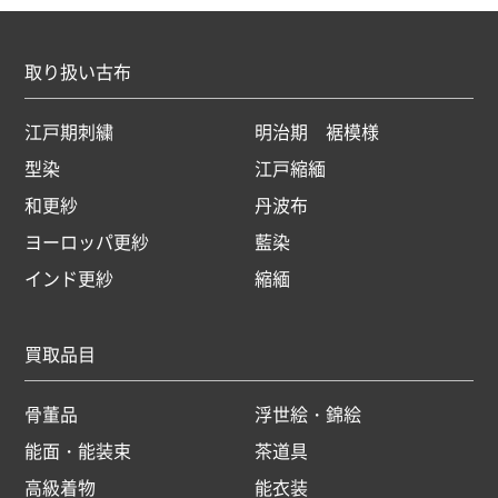
取り扱い古布
江戸期刺繍
明治期 裾模様
型染
江戸縮緬
和更紗
丹波布
ヨーロッパ更紗
藍染
インド更紗
縮緬
買取品目
骨董品
浮世絵・錦絵
能面・能装束
茶道具
高級着物
能衣装