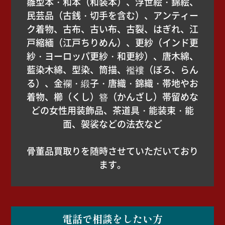
雛型本・和本（和装本）、浮世絵・錦絵、
民芸品（古銭・切手を含む）、アンティー
ク着物、古布、古い布、古裂、はぎれ、江
戸縮緬（江戸ちりめん）、更紗（インド更
紗・ヨーロッパ更紗・和更紗）、唐木綿、
藍染木綿、型染、筒描、襤褸（ぼろ、らん
る）、金襴・緞子・唐織・錦織・帯地やお
着物、櫛（くし）簪（かんざし）帯留めな
どの女性用装飾品、茶道具・能装束・能
面、袈裟などの法衣など
骨董品買取りを随時させていただいており
ます。
電話で相談をしたい方