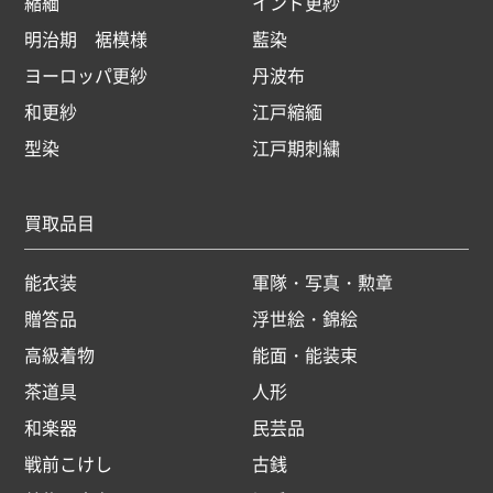
縮緬
インド更紗
明治期 裾模様
藍染
ヨーロッパ更紗
丹波布
和更紗
江戸縮緬
型染
江戸期刺繍
買取品目
能衣装
軍隊・写真・勲章
贈答品
浮世絵・錦絵
高級着物
能面・能装束
茶道具
人形
和楽器
民芸品
戦前こけし
古銭