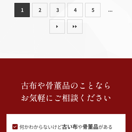
...
1
2
3
4
5
古布や骨董品のことなら
お気軽にご相談ください
古い布
骨董品
何かわからないけど
や
がある