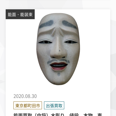
能面・能装束
2020.08.30
東京都町田市
出張買取
能面買取（中将）木彫り 値段 本物 東