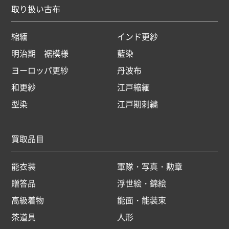
取り扱い古布
縮緬
インド更紗
明治期 裾模様
藍染
ヨーロッパ更紗
丹波布
和更紗
江戸縮緬
型染
江戸期刺繍
買取品目
能衣装
軍隊・写真・勲章
贈答品
浮世絵・錦絵
高級着物
能面・能装束
茶道具
人形