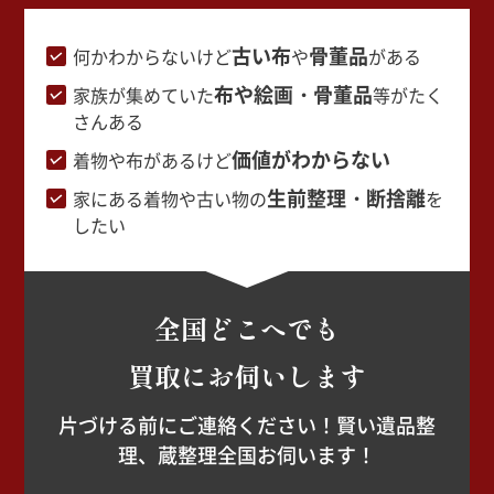
古い布
骨董品
何かわからないけど
や
がある
布や絵画・骨董品
家族が集めていた
等がたく
さんある
価値がわからない
着物や布があるけど
生前整理・断捨離
家にある着物や古い物の
を
したい
全国どこへでも
買取にお伺いします
片づける前にご連絡ください！賢い遺品整
理、蔵整理全国お伺います！