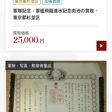
東京都杉並区
出張買取
軍隊記念・軍艦飛龍進水記念肉池の買取・
東京都杉並区
買取価格
25,000
円
軍隊・写真・勲章骨董品