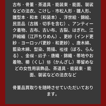
古布・骨董・茶道具・能装束・能面、袈裟
などの法衣、こけし・市松人形・雛人形、
雛型本・和本（和装本）、浮世絵・錦絵、
民芸品（古銭・切手を含む）、アンティー
ク着物、古布、古い布、古裂、はぎれ、江
戸縮緬（江戸ちりめん）、更紗（インド更
紗・ヨーロッパ更紗・和更紗）、唐木綿、
藍染木綿、型染、筒描、襤褸（ぼろ、らん
る）、金襴・緞子・唐織・錦織・帯地やお
着物、櫛（くし）簪（かんざし）帯留めな
どの女性用装飾品、茶道具・能装束・能
面、袈裟などの法衣など
骨董品買取りを随時させていただいており
ます。