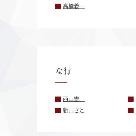
高橋義一
な
行
西山憲一
新山さと