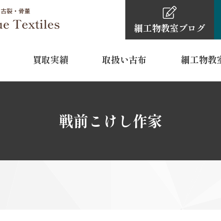
細工物教室
ブログ
買取実績
取扱い古布
細工物教
細工物教室
古布・骨董品買取依頼の
細工物教室ブ
0120-4
戦前こけし作家
TEL
11:00～16:
営業時間
水曜日・木
定休日
 裾模様
型染
江