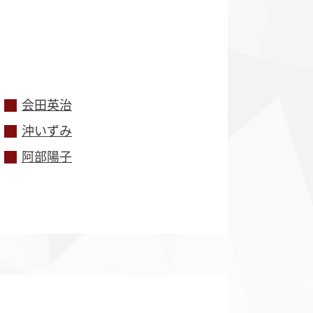
会田英治
沖いずみ
ド更紗
縮緬
阿部陽子