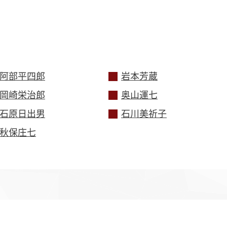
阿部平四郎
岩本芳蔵
岡崎栄治郎
奥山運七
ッパ更紗
藍染
イン
石原日出男
石川美祈子
秋保庄七