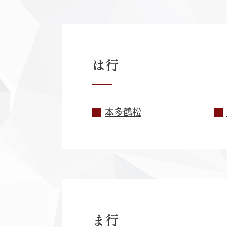
は
行
本多鶴松
ま
行