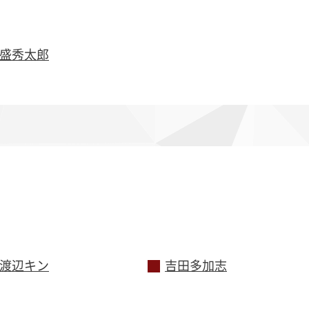
盛秀太郎
渡辺キン
吉田多加志