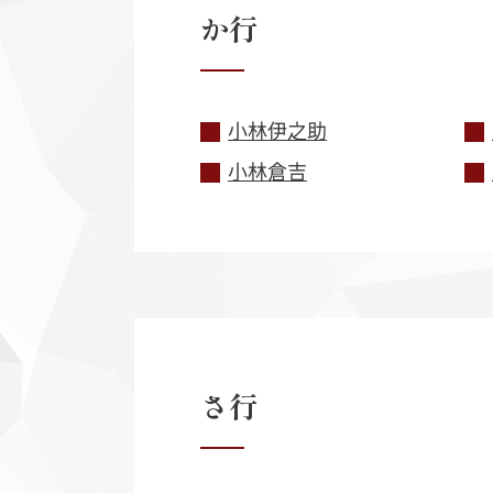
か
行
小林伊之助
小林倉吉
さ
行