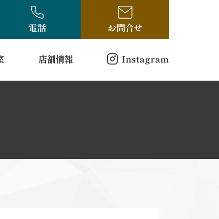
電話
お問合せ
室
店舗情報
Instagram
店舗情報
方（電話受付のみ）
ログ
古布・骨董ブログ
10-314
00
曜日
戸縮緬
和更紗