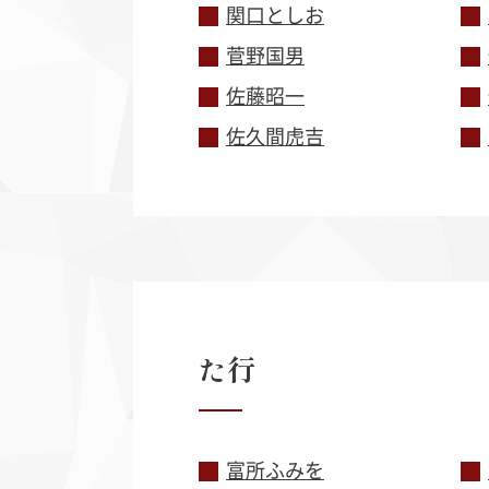
関口としお
菅野国男
佐藤昭一
佐久間虎吉
た
行
富所ふみを