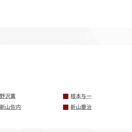
野沢薫
根本与一
新山佐内
新山慶治