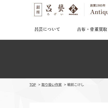
呂芸について
古布・骨董買取
呂芸について
古布・骨董買取
店舗のご案内
選ばれる理由
取り扱い作家
03-3562-1301
TEL
買取の流れ
11:00～16:00
営業時間
よくある質問
水曜日・木曜日
定休日
TOP
取り扱い作家
戦前こけし
江戸期刺繍
明治期