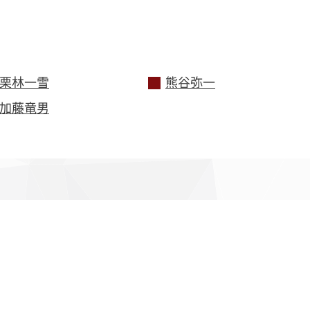
栗林一雪
熊谷弥一
加藤竜男