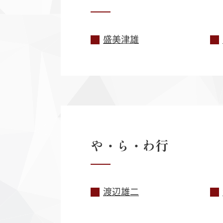
盛美津雄
や・ら・わ
行
渡辺雄二