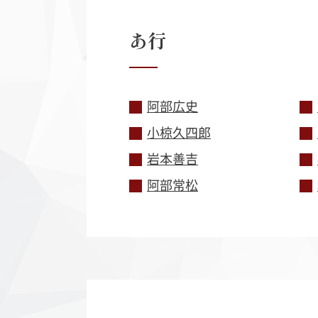
あ
行
阿部広史
小椋久四郎
丹波布
ヨーロ
岩本善吉
阿部常松