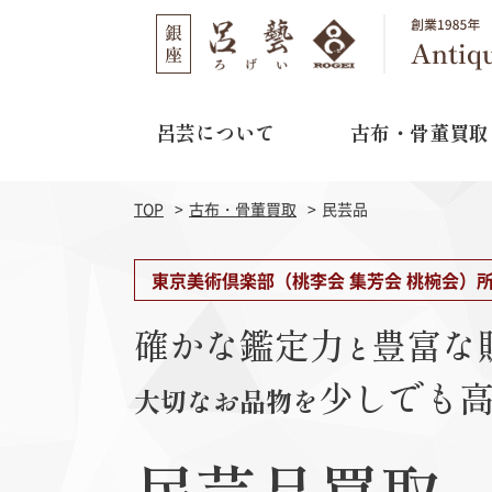
呂芸について
古布・骨董買取
呂芸について
古布・骨董買取
店舗のご案内
TOP
古布・骨董買取
民芸品
選ばれる理由
取り扱い作家
03-3562-1301
TEL
東京美術倶楽部（桃李会 集芳会 桃椀会）
買取の流れ
11:00～16:00
営業時間
確かな鑑定力
豊富な
と
よくある質問
水曜日・木曜日
定休日
少しでも
大切なお品物を
江戸期刺繍
明治期
民芸品買取