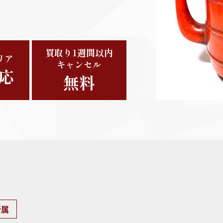
買取り1週間以内
リア
キャンセル
応
無料
ッパ更紗
藍染
イン
所属