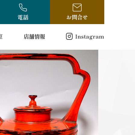
電話
お問合せ
室
店舗情報
Instagram
店舗情報
方（電話受付のみ）
ログ
古布・骨董ブログ
10-314
00
曜日
戸縮緬
和更紗