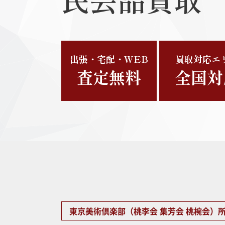
出張・宅配・WEB
買取対応エ
査定無料
全国対
丹波布
ヨーロ
東京美術倶楽部（桃李会 集芳会 桃椀会）