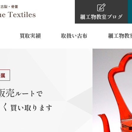
細工物教室
ブログ
買取実績
取扱い古布
細工物教
細工物教室
古布・骨董品買取依頼の
細工物教室ブ
0120-4
TEL
所属
11:00～16:
営業時間
販売
ルートで
水曜日・木
定休日
高く
買い取ります
 裾模様
型染
江