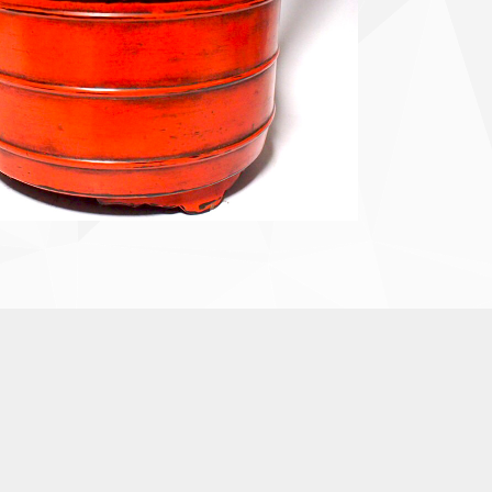
ド更紗
縮緬