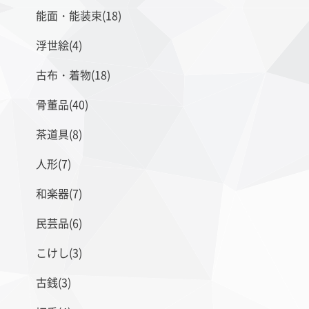
能面・能装束(18)
浮世絵(4)
古布・着物(18)
骨董品(40)
茶道具(8)
人形(7)
和楽器(7)
民芸品(6)
こけし(3)
古銭(3)