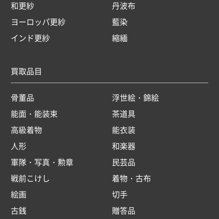
和更紗
丹波布
ヨーロッパ更紗
藍染
インド更紗
縮緬
買取品目
骨董品
浮世絵・錦絵
能面・能装束
茶道具
高級着物
能衣装
人形
和楽器
軍隊・写真・勲章
民芸品
戦前こけし
着物・古布
絵画
切手
古銭
贈答品