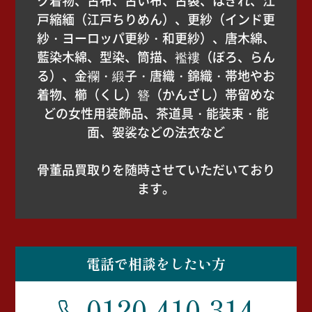
ク着物、古布、古い布、古裂、はぎれ、江
戸縮緬（江戸ちりめん）、更紗（インド更
紗・ヨーロッパ更紗・和更紗）、唐木綿、
藍染木綿、型染、筒描、襤褸（ぼろ、らん
る）、金襴・緞子・唐織・錦織・帯地やお
着物、櫛（くし）簪（かんざし）帯留めな
どの女性用装飾品、茶道具・能装束・能
面、袈裟などの法衣など
骨董品買取りを随時させていただいており
ます。
電話で相談をしたい方
0120-410-314