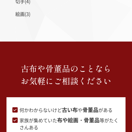
切手(4)
絵画(3)
古布や骨董品のことなら
お気軽にご相談ください
古い布
骨董品
何かわからないけど
や
がある
布や絵画・骨董品
家族が集めていた
等がたく
さんある