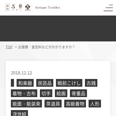
TOP
出張費・査定料などがかかりますか？
2018.12.12
和楽器
民芸品
戦前こけし
古銭
着物・古布
切手
絵画
骨董品
能面・能装束
茶道具
高級着物
人形
浮世絵