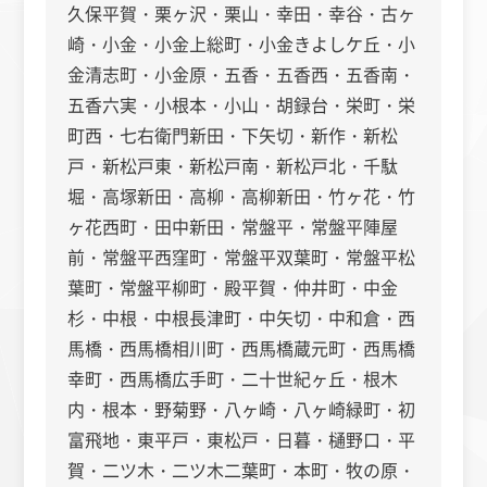
久保平賀・栗ヶ沢・栗山・幸田・幸谷・古ヶ
崎・小金・小金上総町・小金きよしケ丘・小
金清志町・小金原・五香・五香西・五香南・
五香六実・小根本・小山・胡録台・栄町・栄
町西・七右衛門新田・下矢切・新作・新松
戸・新松戸東・新松戸南・新松戸北・千駄
堀・高塚新田・高柳・高柳新田・竹ヶ花・竹
ヶ花西町・田中新田・常盤平・常盤平陣屋
前・常盤平西窪町・常盤平双葉町・常盤平松
葉町・常盤平柳町・殿平賀・仲井町・中金
杉・中根・中根長津町・中矢切・中和倉・西
馬橋・西馬橋相川町・西馬橋蔵元町・西馬橋
幸町・西馬橋広手町・二十世紀ヶ丘・根木
内・根本・野菊野・八ヶ崎・八ヶ崎緑町・初
富飛地・東平戸・東松戸・日暮・樋野口・平
賀・二ツ木・二ツ木二葉町・本町・牧の原・