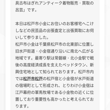
具古布はぎれアンティーク着物販売・買取の
呂芸」です。
本日は松戸市小金にお住いのお客様宅へこけ
しなどの民芸品の出張査定と出張買取にお伺
いして参りました。
松戸市小金は千葉県松戸市の北東部に位置し
旧水戸街道・小金宿通り沿いに南北へ広がる
地域です。最寄り駅は常磐線・北小金駅で戦
後の高度経済成長を支えたベッドタウン、新
興住宅地として知られております。松戸市内
では
松戸市松戸
の松戸宿と小金宿が水戸街道
の宿場町として形成され、とりわけ小金宿は
江戸幕府の軍馬牧場である小金牧の近くに位
置しており重要性も高かったと考えられてお
ります。