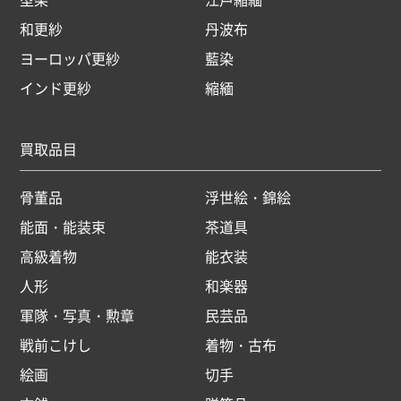
和更紗
丹波布
ヨーロッパ更紗
藍染
インド更紗
縮緬
買取品目
骨董品
浮世絵・錦絵
能面・能装束
茶道具
高級着物
能衣装
人形
和楽器
軍隊・写真・勲章
民芸品
戦前こけし
着物・古布
絵画
切手