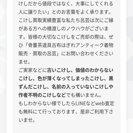
けしだから値段ではなく、大事にしてくれる
人に譲りたい」とのお言葉をよく承ります。
こけし買取実績豊富な私たち呂芸は次にご縁
がある方への橋渡しのノウハウがございま
す。皆様の大切なこけしをご売却の際は、ぜ
ひ
「骨董茶道具古布はぎれアンティーク着物
販売・買取の呂芸」にお問い合わせください
ませ。
ご実家などに
古いこけし、価値のわからない
こけし、色が薄くなってしまったこけし
、
黒
ずんだこけし
、
名前の入っていないこけし
や
作者不明のこけし
など
でも構いません。
もしわからない様でしたらLINEなどweb査定
も無料にて行っております、是非ご利用下さ
いませ。