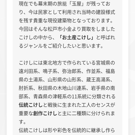
現在でも幕末期の旅籠「玉屋」が残ってお
り、今は民家として利用され当時の建設様式
を残す貴重な現役建築物となっております。
今回はそんな松戸市小金より買取をしました
こけしの中から、
「お土産こけし」
と呼ばれ
るジャンルをご紹介したいと思います。
こけしには東北地方で作られている
宮城県の
遠刈田系、鳴子系、弥治郎系、作並系、福島
県の土湯系、山形県の山形系、蔵王高湯系、
肘折系、秋田県の木地山川連系、岩手県の南
部系、青森県の津軽系の11系統に分類される
伝統こけし
と戦後に生まれた工人のセンスが
重要な
創作こけし
と主に二種類に分けられま
す。
伝統こけしは形や彩色を伝統的に継承し作ら