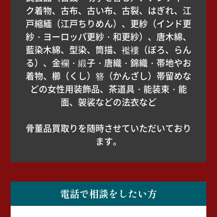
ク着物、古布、古い布、古裂、はぎれ、江
戸縮緬（江戸ちりめん）、更紗（インド更
紗・ヨーロッパ更紗・和更紗）、唐木綿、
藍染木綿、型染、筒描、襤褸（ぼろ、らん
る）、金襴・緞子・唐織・錦織・帯地やお
着物、櫛（くし）簪（かんざし）帯留めな
どの女性用装飾品、茶道具・能装束・能
面、袈裟などの法衣など
骨董品買取りを随時させていただいており
ます。
電話で相談をしたい方