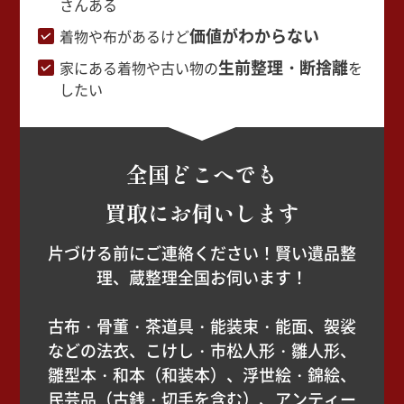
さんある
価値がわからない
着物や布があるけど
生前整理・断捨離
家にある着物や古い物の
を
したい
全国どこへでも
買取にお伺いします
片づける前にご連絡ください！賢い遺品整
理、蔵整理全国お伺います！
古布・骨董・茶道具・能装束・能面、袈裟
などの法衣、こけし・市松人形・雛人形、
雛型本・和本（和装本）、浮世絵・錦絵、
民芸品（古銭・切手を含む）、アンティー