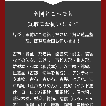
全国どこへでも
買取にお伺いします
片づける前にご連絡ください！賢い遺品整
理、蔵整理全国お伺います！
古布・骨董・茶道具・能装束・能面、袈裟
などの法衣、こけし・市松人形・雛人形、
雛型本・和本（和装本）、浮世絵・錦絵、
民芸品（古銭・切手を含む）、アンティー
ク着物、古布、古い布、古裂、はぎれ、江
戸縮緬（江戸ちりめん）、更紗（インド更
紗・ヨーロッパ更紗・和更紗）、唐木綿、
藍染木綿、型染、筒描、襤褸（ぼろ、らん
る）、金襴・緞子・唐織・錦織・帯地やお