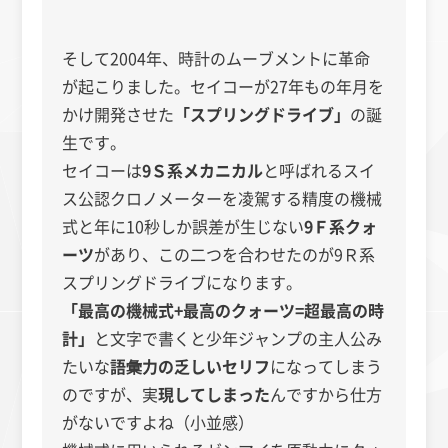
そして2004年、時計のムーブメントに革命
が起こりました。セイコーが27年もの年月を
かけ開発させた
「スプリングドライブ」
の誕
生です。
セイコーは
9Ｓ系メカニカル
と呼ばれるスイ
ス公認クロノメーターを凌駕する精度の機械
式と年に10秒しか誤差が生じない
9Ｆ系クォ
ーツ
があり、この二つを合わせたのが9Ｒ系
スプリングドライブになります。
「最高の機械式+最高のクォーツ=超最高の時
計」
と文字で書くと少年ジャンプの主人公み
たいな
語彙力の乏しいセリフ
になってしまう
のですが、実
現してしまった
んですから仕方
がないですよね（小並感）