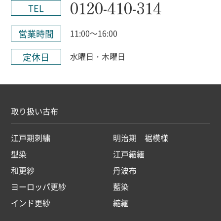
0120-410-314
TEL
営業時間
11:00～16:00
定休日
水曜日・木曜日
取り扱い古布
江戸期刺繍
明治期 裾模様
型染
江戸縮緬
和更紗
丹波布
ヨーロッパ更紗
藍染
インド更紗
縮緬