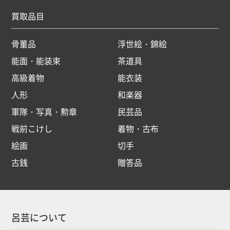
買取品目
骨董品
浮世絵・錦絵
能面・能装束
茶道具
高級着物
能衣装
人形
和楽器
軍隊・写真・勲章
民芸品
戦前こけし
着物・古布
絵画
切手
古銭
贈答品
呂芸について