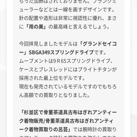
らった加飾はされておりません。フランクミ
ューラーなどとは一線を画すデザインです。
針の配置や造形は非常に視認性に優れ、まさ
に
「用の美」
の最高峰と言えるでしょう。
今回拝見しましたモデルは
「グランドセイコ
ー」SBGA349スプリングドライブ
です。
ムーブメントは9Ｒ65スプリングドライブ、
ケースとブレスレッドにはブライトチタンが
採用された最上位モデルです。
現在も発売されているモデルですのでもちろ
ん高額での買取りとなりました。
「杉並区で骨董茶道具古布はぎれアンティー
ク着物販売/骨董茶道具古布はぎれアンティ
ーク着物買取りの呂芸」
では腕時計の買取り