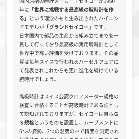
国内屈指の時計メーカー・セイコーが1960
年に
「世界に挑戦する最高級の腕時計を作
る」
という理念のもと生み出されたハイエン
ドモデルが
「グランドセイコー」
です。
日本国内で部品の生産から組み立てまでを一
貫して行っており最高級の実用腕時計として
世界中で高い評価を受けております。その品
質は毎年スイスで行われるバーゼルフェアに
て発表されこれからも更に進化を続けている
腕時計でしょう。
高級時計はスイス公認クロノメーター規格の
検査に合格することが高級時計である証とし
て認知されておりますが、セイコーは自ら
Ｇ
Ｓ規格
というものを設置し、ムーブメントに
6つの姿勢、3つの温度の中で精度を測定され