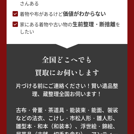
さんある
価値がわからない
着物や布があるけど
生前整理・断捨離
家にある着物や古い物の
を
したい
全国どこへでも
買取にお伺いします
片づける前にご連絡ください！賢い遺品整
理、蔵整理全国お伺います！
古布・骨董・茶道具・能装束・能面、袈裟
などの法衣、こけし・市松人形・雛人形、
雛型本・和本（和装本）、浮世絵・錦絵、