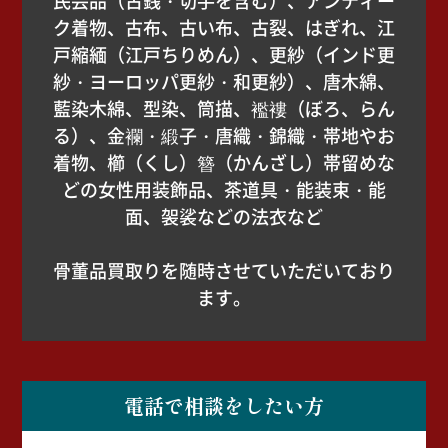
民芸品（古銭・切手を含む）、アンティー
ク着物、古布、古い布、古裂、はぎれ、江
戸縮緬（江戸ちりめん）、更紗（インド更
紗・ヨーロッパ更紗・和更紗）、唐木綿、
藍染木綿、型染、筒描、襤褸（ぼろ、らん
る）、金襴・緞子・唐織・錦織・帯地やお
着物、櫛（くし）簪（かんざし）帯留めな
どの女性用装飾品、茶道具・能装束・能
面、袈裟などの法衣など
骨董品買取りを随時させていただいており
ます。
電話で相談をしたい方