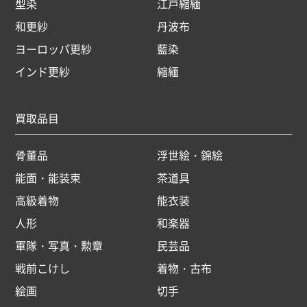
型染
江戸縮緬
和更紗
丹波布
ヨーロッパ更紗
藍染
インド更紗
縮緬
買取品目
骨董品
浮世絵・錦絵
能面・能装束
茶道具
高級着物
能衣装
人形
和楽器
軍隊・写真・勲章
民芸品
戦前こけし
着物・古布
絵画
切手