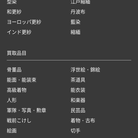
型染
江戸縮緬
和更紗
丹波布
ヨーロッパ更紗
藍染
インド更紗
縮緬
買取品目
骨董品
浮世絵・錦絵
能面・能装束
茶道具
高級着物
能衣装
人形
和楽器
軍隊・写真・勲章
民芸品
戦前こけし
着物・古布
絵画
切手