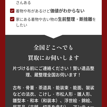
さんある
価値がわからない
着物や布があるけど
生前整理・断捨離
家にある着物や古い物の
を
したい
全国どこへでも
買取にお伺いします
片づける前にご連絡ください！賢い遺品整
理、蔵整理全国お伺います！
古布・骨董・茶道具・能装束・能面、袈裟
などの法衣、こけし・市松人形・雛人形、
雛型本・和本（和装本）、浮世絵・錦絵、
民芸品（古銭・切手を含む）、アンティー