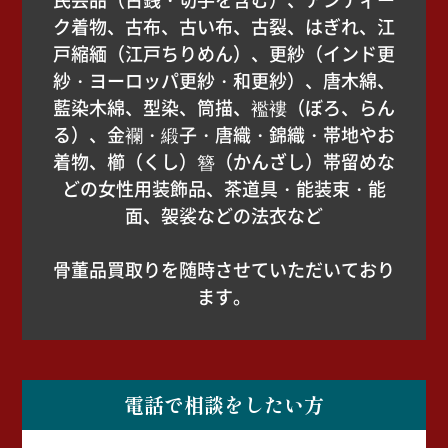
ク着物、古布、古い布、古裂、はぎれ、江
戸縮緬（江戸ちりめん）、更紗（インド更
紗・ヨーロッパ更紗・和更紗）、唐木綿、
藍染木綿、型染、筒描、襤褸（ぼろ、らん
る）、金襴・緞子・唐織・錦織・帯地やお
着物、櫛（くし）簪（かんざし）帯留めな
どの女性用装飾品、茶道具・能装束・能
面、袈裟などの法衣など
骨董品買取りを随時させていただいており
ます。
電話で相談をしたい方