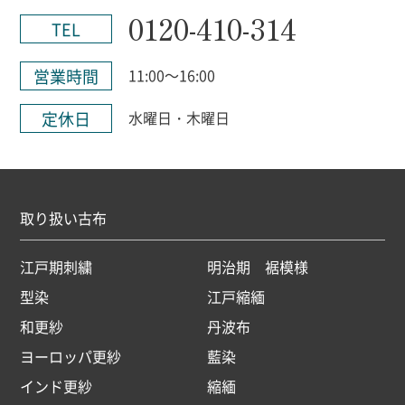
0120-410-314
TEL
営業時間
11:00～16:00
定休日
水曜日・木曜日
取り扱い古布
江戸期刺繍
明治期 裾模様
型染
江戸縮緬
和更紗
丹波布
ヨーロッパ更紗
藍染
インド更紗
縮緬