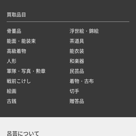
買取品目
骨董品
浮世絵・錦絵
能面・能装束
茶道具
高級着物
能衣装
人形
和楽器
軍隊・写真・勲章
民芸品
戦前こけし
着物・古布
絵画
切手
古銭
贈答品
呂芸について