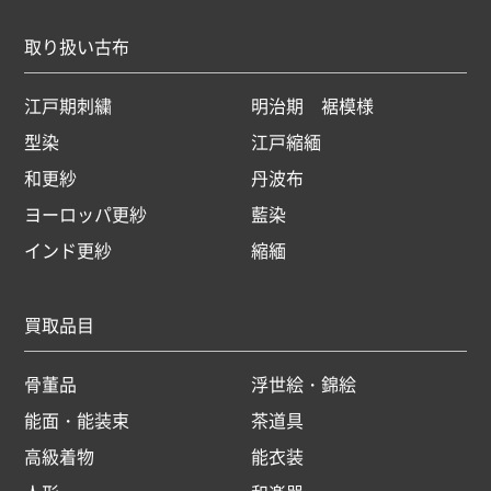
取り扱い古布
江戸期刺繍
明治期 裾模様
型染
江戸縮緬
和更紗
丹波布
ヨーロッパ更紗
藍染
インド更紗
縮緬
買取品目
骨董品
浮世絵・錦絵
能面・能装束
茶道具
高級着物
能衣装