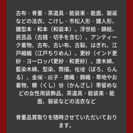
古布・骨董・茶道具・能装束・能面、袈裟
などの法衣、こけし・市松人形・雛人形、
雛型本・和本（和装本）、浮世絵・錦絵、
民芸品（古銭・切手を含む）、アンティー
ク着物、古布、古い布、古裂、はぎれ、江
戸縮緬（江戸ちりめん）、更紗（インド更
紗・ヨーロッパ更紗・和更紗）、唐木綿、
藍染木綿、型染、筒描、襤褸（ぼろ、らん
る）、金襴・緞子・唐織・錦織・帯地やお
着物、櫛（くし）簪（かんざし）帯留めな
どの女性用装飾品、茶道具・能装束・能
面、袈裟などの法衣など
骨董品買取りを随時させていただいており
ます。