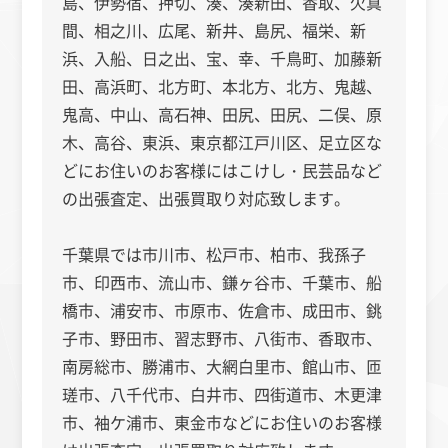
島、伊勢宿、押切、湊、湊新田、香取、欠真
間、相之川、広尾、新井、島尻、福栄、新
浜、入船、日之出、宝、幸、千鳥町、加藤新
田、高浜町、北方町、本北方、北方、鬼越、
鬼高、中山、高石神、田尻、田尻、二俣、原
木、高谷、東浜、東京都江戸川区、足立区な
どにお住いのお客様にはこけし・民芸品など
の出張査定、出張買取り対応致します。
千葉県では市川市、松戸市、柏市、我孫子
市、印西市、流山市、鎌ヶ谷市、千葉市、船
橋市、浦安市、市原市、佐倉市、成田市、銚
子市、野田市、習志野市、八街市、香取市、
南房総市、勝浦市、大網白里市、館山市、匝
瑳市、八千代市、白井市、四街道市、木更津
市、袖ケ浦市、東金市などにお住いのお客様