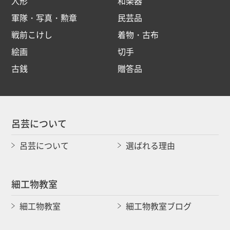
人形
和楽器
軍隊・写真・勲章
民芸品
戦前こけし
着物・古布
絵画
切手
古銭
贈答品
呂芸について
呂芸について
選ばれる理由
細工物教室
細工物教室
細工物教室ブログ