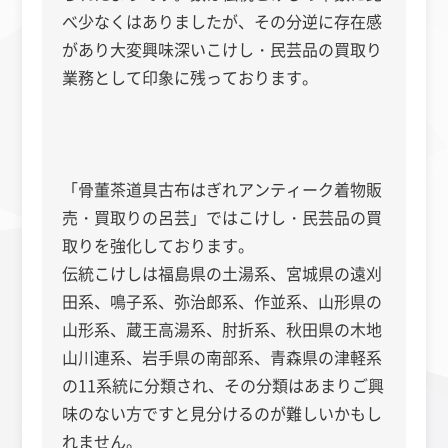
べ少なくはありましたが、その分逆に存在感
があり大変興味深いこけし・民芸品の買取り
業務として印象に残っております。
「骨董茶道具古布はぎれアンティーク着物販
売・買取りの呂芸」ではこけし・民芸品の買
取りを強化しております。
伝統こけしは
福島県の土湯系、
宮城県の遠刈
田系、鳴子系、弥治郎系、作並系、山形県の
山形系、蔵王高湯系、肘折系、秋田県の木地
山川連系、岩手県の南部系、青森県の津軽系
の11系統に分類され、その分類はあまりご興
味のない方ですと見分けるのが難しいかもし
れません。