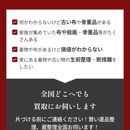
古い布
骨董品
何かわからないけど
や
がある
布や絵画・骨董品
家族が集めていた
等がたく
さんある
価値がわからない
着物や布があるけど
生前整理・断捨離
家にある着物や古い物の
を
したい
全国どこへでも
買取にお伺いします
片づける前にご連絡ください！賢い遺品整
理、蔵整理全国お伺います！