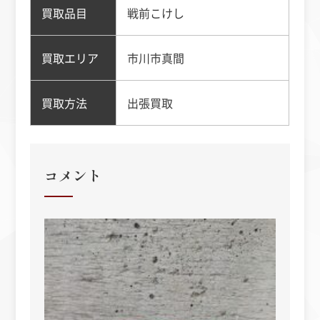
買取品目
戦前こけし
買取エリア
市川市真間
買取方法
出張買取
コメント