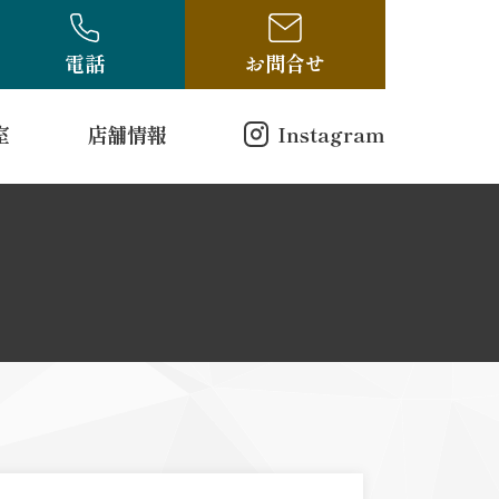
電話
お問合せ
室
店舗情報
Instagram
店舗情報
方（電話受付のみ）
ログ
古布・骨董ブログ
10-314
00
曜日
戸縮緬
和更紗