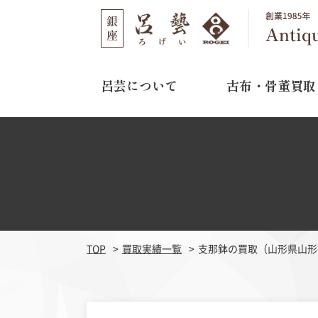
呂芸について
古布・骨董買取
呂芸について
古布・骨董買取
店舗のご案内
選ばれる理由
取り扱い作家
03-3562-1301
TEL
買取の流れ
11:00～16:00
営業時間
よくある質問
水曜日・木曜日
定休日
TOP
買取実績一覧
支那鉢の買取（山形県山形
江戸期刺繍
明治期