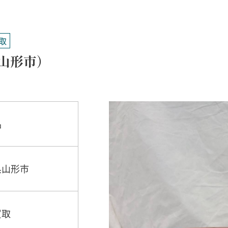
取
山形市）
ッパ更紗
藍染
イン
品
県山形市
買取