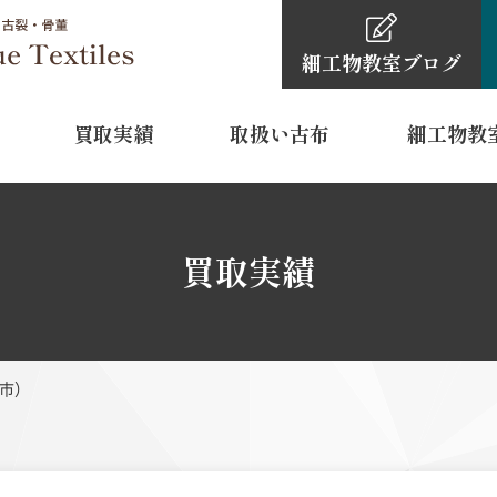
細工物教室
ブログ
買取実績
取扱い古布
細工物教
細工物教室
古布・骨董品買取依頼の
細工物教室ブ
0120-4
買取実績
TEL
11:00～16:
営業時間
水曜日・木
定休日
市）
 裾模様
型染
江