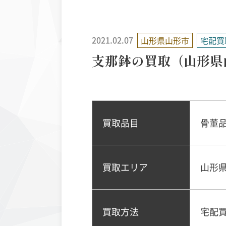
2021.02.07
山形県山形市
宅配買
支那鉢の買取（山形県
丹波布
ヨーロ
買取品目
骨董
買取エリア
山形
買取方法
宅配