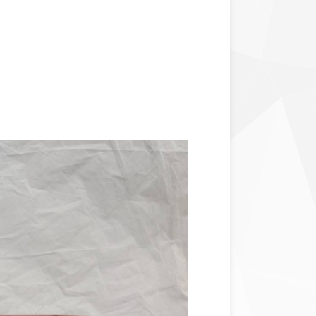
ド更紗
縮緬