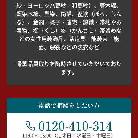
紗・ヨーロッパ更紗・和更紗）、唐木綿、
藍染木綿、型染、筒描、襤褸（ぼろ、らん
る）、金襴・緞子・唐織・錦織・帯地やお
着物、櫛（くし）簪（かんざし）帯留めな
どの女性用装飾品、茶道具・能装束・能
面、袈裟などの法衣など
骨董品買取りを随時させていただいており
ます。
電話で相談をしたい方
0120-410-314
11:00～16:00（定休日：水曜日・木曜日）