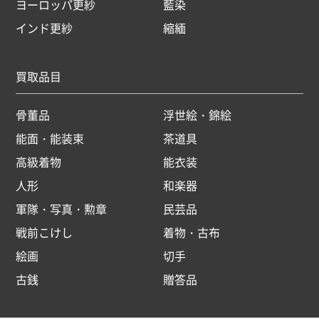
ヨーロッパ更紗
藍染
インド更紗
縮緬
買取品目
骨董品
浮世絵・錦絵
能面・能装束
茶道具
高級着物
能衣装
人形
和楽器
軍隊・写真・勲章
民芸品
戦前こけし
着物・古布
絵画
切手
古銭
贈答品