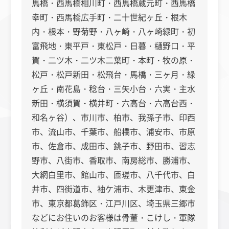
馬橋・西馬橋相川町・西馬橋蔵元町・西馬橋
幸町・西馬橋広手町・二十世紀ヶ丘・根木
内・根本・野菊野・八ヶ崎・八ヶ崎緑町・初
富飛地・東平戸・東松戸・日暮・樋野口・平
賀・二ツ木・二ツ木二葉町・本町・牧の原・
松戸・松戸新田・松飛台・馬橋・三ヶ月・緑
ヶ丘・南花島・稔台・三矢小台・六実・主水
新田・横須賀・横井町・六高台・六高台西・
和名ヶ谷）、市川市、
柏市、我孫子市、印西
市、流山市、千葉市、船橋市、浦安市、市原
市、佐倉市、成田市、銚子市、野田市、習志
野市、八街市、香取市、南房総市、勝浦市、
大網白里市、館山市、匝瑳市、八千代市、白
井市、四街道市、袖ケ浦市、木更津市、東金
市、東京都葛飾区・江戸川区、埼玉県三郷市
などにお住いのお客様は骨董・こけし・軍隊