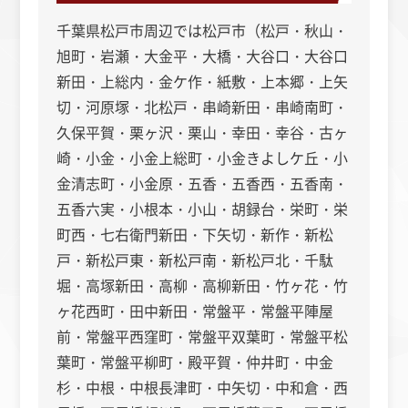
千葉県松戸市周辺では松戸市（松戸・秋山・
旭町・岩瀬・大金平・大橋・大谷口・大谷口
新田・上総内・金ケ作・紙敷・上本郷・上矢
切・河原塚・北松戸・串崎新田・串崎南町・
久保平賀・栗ヶ沢・栗山・幸田・幸谷・古ヶ
崎・小金・小金上総町・小金きよしケ丘・小
金清志町・小金原・五香・五香西・五香南・
五香六実・小根本・小山・胡録台・栄町・栄
町西・七右衛門新田・下矢切・新作・新松
戸・新松戸東・新松戸南・新松戸北・千駄
堀・高塚新田・高柳・高柳新田・竹ヶ花・竹
ヶ花西町・田中新田・常盤平・常盤平陣屋
前・常盤平西窪町・常盤平双葉町・常盤平松
葉町・常盤平柳町・殿平賀・仲井町・中金
杉・中根・中根長津町・中矢切・中和倉・西