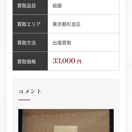
買取品目
絵画
買取エリア
東京都杉並区
買取方法
出張買取
33,000
買取価格
円
コメント