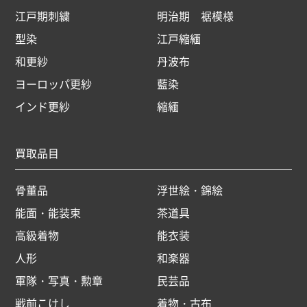
江戸期刺繍
明治期 裾模様
型染
江戸縮緬
和更紗
丹波布
ヨーロッパ更紗
藍染
インド更紗
縮緬
買取品目
骨董品
浮世絵・錦絵
能面・能装束
茶道具
高級着物
能衣装
人形
和楽器
軍隊・写真・勲章
民芸品
戦前こけし
着物・古布