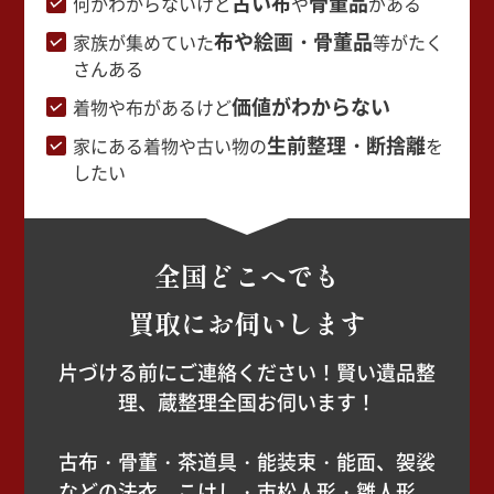
古い布
骨董品
何かわからないけど
や
がある
布や絵画・骨董品
家族が集めていた
等がたく
さんある
価値がわからない
着物や布があるけど
生前整理・断捨離
家にある着物や古い物の
を
したい
全国どこへでも
買取にお伺いします
片づける前にご連絡ください！賢い遺品整
理、蔵整理全国お伺います！
古布・骨董・茶道具・能装束・能面、袈裟
などの法衣、こけし・市松人形・雛人形、