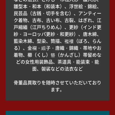
雛型本・和本（和装本）、浮世絵・錦絵、
民芸品（古銭・切手を含む）、アンティー
ク着物、古布、古い布、古裂、はぎれ、江
戸縮緬（江戸ちりめん）、更紗（インド更
紗・ヨーロッパ更紗・和更紗）、唐木綿、
藍染木綿、型染、筒描、襤褸（ぼろ、らん
る）、金襴・緞子・唐織・錦織・帯地やお
着物、櫛（くし）簪（かんざし）帯留めな
どの女性用装飾品、茶道具・能装束・能
面、袈裟などの法衣など
骨董品買取りを随時させていただいており
ます。