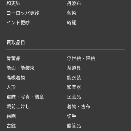
和更紗
丹波布
ヨーロッパ更紗
藍染
インド更紗
縮緬
買取品目
骨董品
浮世絵・錦絵
能面・能装束
茶道具
高級着物
能衣装
人形
和楽器
軍隊・写真・勲章
民芸品
戦前こけし
着物・古布
絵画
切手
古銭
贈答品