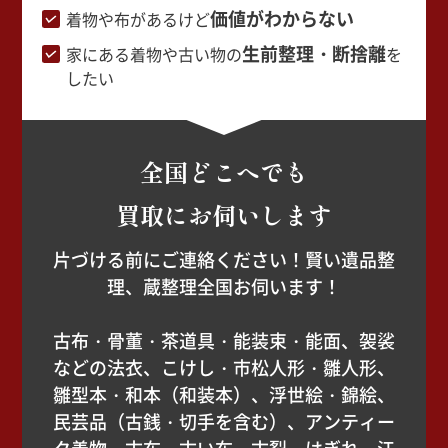
価値がわからない
着物や布があるけど
生前整理・断捨離
家にある着物や古い物の
を
したい
全国どこへでも
買取にお伺いします
片づける前にご連絡ください！賢い遺品整
理、蔵整理全国お伺います！
古布・骨董・茶道具・能装束・能面、袈裟
などの法衣、こけし・市松人形・雛人形、
雛型本・和本（和装本）、浮世絵・錦絵、
民芸品（古銭・切手を含む）、アンティー
ク着物、古布、古い布、古裂、はぎれ、江