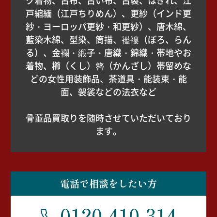
戸縮緬（江戸ちりめん）、更紗（インド更
紗・ヨーロッパ更紗・和更紗）、唐木綿、
藍染木綿、型染、筒描、襤褸（ぼろ、らん
る）、金襴・緞子・唐織・錦織・帯地やお
着物、櫛（くし）簪（かんざし）帯留めな
どの女性用装飾品、茶道具・能装束・能
面、袈裟などの法衣など
骨董品買取りを随時させていただいており
ます。
電話で相談をしたい方
0120-410-314