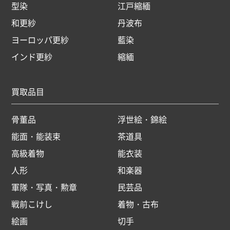
型染
江戸縮緬
和更紗
丹波布
ヨーロッパ更紗
藍染
インド更紗
縮緬
買取品目
骨董品
浮世絵・錦絵
能面・能装束
茶道具
高級着物
能衣装
人形
和楽器
軍隊・写真・勲章
民芸品
戦前こけし
着物・古布
絵画
切手