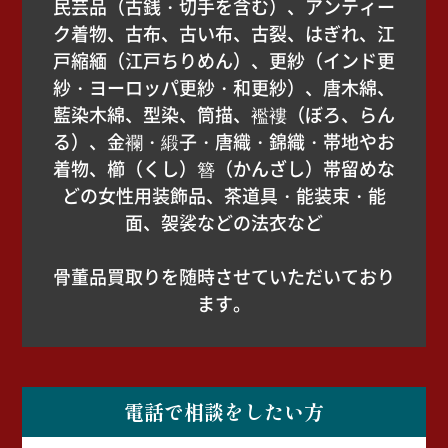
民芸品（古銭・切手を含む）、アンティー
ク着物、古布、古い布、古裂、はぎれ、江
戸縮緬（江戸ちりめん）、更紗（インド更
紗・ヨーロッパ更紗・和更紗）、唐木綿、
藍染木綿、型染、筒描、襤褸（ぼろ、らん
る）、金襴・緞子・唐織・錦織・帯地やお
着物、櫛（くし）簪（かんざし）帯留めな
どの女性用装飾品、茶道具・能装束・能
面、袈裟などの法衣など
骨董品買取りを随時させていただいており
ます。
電話で相談をしたい方