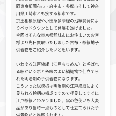
同東京都調布市・府中市・多摩市そして神奈
川県川崎市とも接する都市です。
京王相模原線や小田急多摩線の沿線開発によ
りベッドタウンとして発展を遂げました。
今回はそんな東京都稲城市にお住まいのお客
様より先日買取いたしました古布・縮緬地子
供着物をご紹介したいと思います。
いわゆる江戸縮緬（江戸ちりめん）と呼ばれ
る細かいシボと糸味のよい絹織物で仕立てら
れた明治期の子供着物になります。
こういった総模様は明治期の江戸縮緬によく
見られる絵柄の構成ですので拝見してすぐに
江戸縮緬とわかりました。紫の色使いも大変
品があり当時一点ものとして仕立てられた子
供着物だと推察されます。