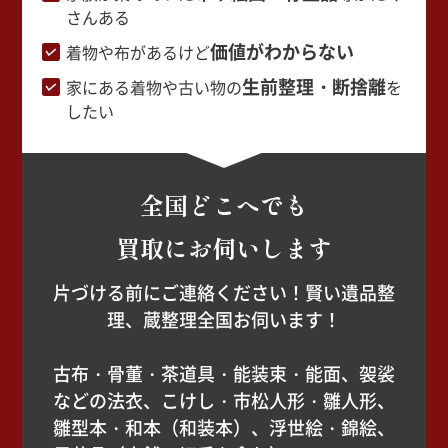
さんある
価値がわからない
着物や布があるけど
生前整理・断捨離
家にある着物や古い物の
を
したい
全国どこへでも
買取にお伺いします
片づける前にご連絡ください！賢い遺品整
理、蔵整理全国お伺います！
古布・骨董・茶道具・能装束・能面、袈裟
などの法衣、こけし・市松人形・雛人形、
雛型本・和本（和装本）、浮世絵・錦絵、