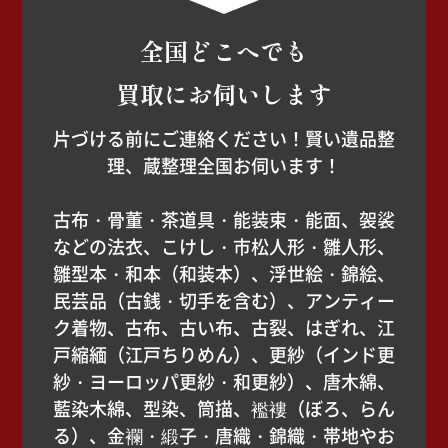
全国どこへでも
買取にお伺いします
片づける前にご連絡ください！賢い遺品整
理、蔵整理全国お伺います！
古布・骨董・茶道具・能装束・能面、袈裟
などの法衣、こけし・市松人形・雛人形、
雛型本・和本（和装本）、浮世絵・錦絵、
民芸品（古銭・切手を含む）、アンティー
ク着物、古布、古い布、古裂、はぎれ、江
戸縮緬（江戸ちりめん）、更紗（インド更
紗・ヨーロッパ更紗・和更紗）、唐木綿、
藍染木綿、型染、筒描、襤褸（ぼろ、らん
る）、金襴・緞子・唐織・錦織・帯地やお