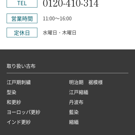
0120-410-314
TEL
営業時間
11:00～16:00
定休日
水曜日・木曜日
取り扱い古布
江戸期刺繍
明治期 裾模様
型染
江戸縮緬
和更紗
丹波布
ヨーロッパ更紗
藍染
インド更紗
縮緬