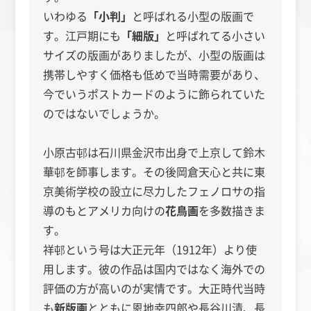
いわゆる
「小判」
と呼ばれる小型の版画で
す。江戸期にも
「細版」
と呼ばれてる小さい
サイズの版画がありましたが、小型の版画は
携帯しやすく価格も低めで当時需要があり、
今でいうポストカードのように飾られていた
のではないでしょうか。
小原古邨は石川県金沢市出身で上京して鈴木
華邨を師事します。その後岡倉天心と共に東
京美術学校の設立に尽力したフェノロサの指
導のもとアメリカ向けの
花鳥画
を多数描きま
す。
祥邨という号は大正元年（1912年）より使
用します。彼の作品は国内ではなく海外での
評価の方が高いのが実情です。大正時代当時
も
新版画
とともに恩地幸四郎や長谷川清、長