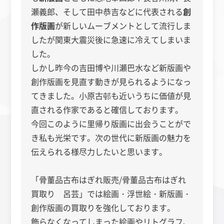
瀬義郎、そして田中恭吉などに代表される
創
作版画
が新しいムーブメントとして流行しま
したが関東大震災後に急速に冷えてしまいま
した。
しかし昨今の吉田博や川瀬巴水など新版画や
創作版画を見直す動きが見られるようになっ
てきました。小原古邨も近いうちに価値が見
直される作家であると確信しております。
今回このように里帰り版画に出会うことがで
き私も光栄です。次の世代に新版画の魅力を
伝えられる様尽力したいと思います。
「骨董品古布はぎれ販売/骨董品古布はぎれ
買取り 呂芸」では絵画・浮世絵・新版画・
創作版画の買取りを強化しております。
飾らなくなってしまった絵画やリトグラフ、