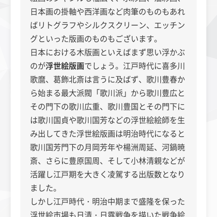
日本画の掛軸や西洋画など肉筆のものもあれ
ばリトグラフやシルクスクリーン、エッチン
グといった版画のものもございます。
日本における木版画といえばまず思い浮かぶ
のが
浮世絵版画
でしょう。江戸時代に喜多川
歌麿、葛飾北斎は言うに及ばず、歌川豊春か
ら始まる最大派閥「歌川派」から歌川豊広と
その門下の歌川広重、歌川豊国とその門下に
は歌川国貞や歌川国芳などの浮世絵絵師を生
み出してきた浮世絵版画は明治時代になると
歌川国芳門下の月岡芳年や楊洲周延、河鍋暁
斎、さらに豊原国周、そして小林清親などが
活躍し江戸期を大きく凌駕する出版数となり
ました。
しかし江戸時代・明治中期まで盛隆を保った
浮世絵市場も日清・日露戦争を描いた戦争絵