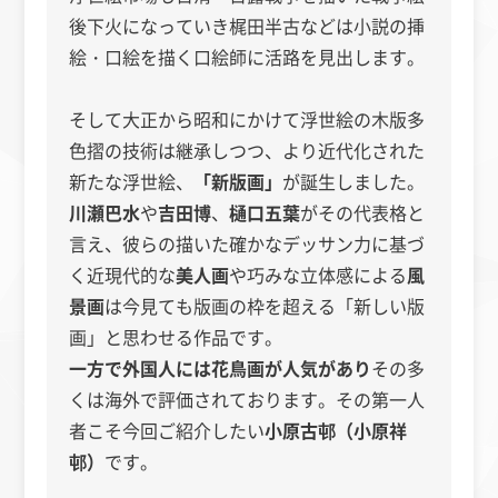
後下火になっていき梶田半古などは小説の挿
絵・口絵を描く口絵師に活路を見出します。
そして大正から昭和にかけて浮世絵の木版多
色摺の技術は継承しつつ、より近代化された
新たな浮世絵、
「新版画」
が誕生しました。
川瀬巴水
や
吉田博
、
樋口五葉
がその代表格と
言え、彼らの描いた確かなデッサン力に基づ
く近現代的な
美人画
や巧みな立体感による
風
景画
は今見ても版画の枠を超える「新しい版
画」と思わせる作品です。
一方で外国人には花鳥画が人気があり
その多
くは海外で評価されております。その第一人
者こそ今回ご紹介したい
小原古邨（小原祥
邨）
です。