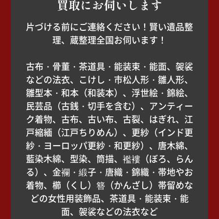
買取にお伺いします
片づける前にご連絡ください！賢い遺品整
理、蔵整理全国お伺います！
古布・骨董・茶道具・能装束・能面、袈裟
などの法衣、こけし・市松人形・雛人形、
雛型本・和本（和装本）、浮世絵・錦絵、
民芸品（古銭・切手を含む）、アンティー
ク着物、古布、古い布、古裂、はぎれ、江
戸縮緬（江戸ちりめん）、更紗（インド更
紗・ヨーロッパ更紗・和更紗）、唐木綿、
藍染木綿、型染、筒描、襤褸（ぼろ、らん
る）、金襴・緞子・唐織・錦織・帯地やお
着物、櫛（くし）簪（かんざし）帯留めな
どの女性用装飾品、茶道具・能装束・能
面、袈裟などの法衣など