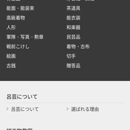
能面・能装束
茶道具
高級着物
能衣装
人形
和楽器
軍隊・写真・勲章
民芸品
戦前こけし
着物・古布
絵画
切手
古銭
贈答品
呂芸について
呂芸について
選ばれる理由