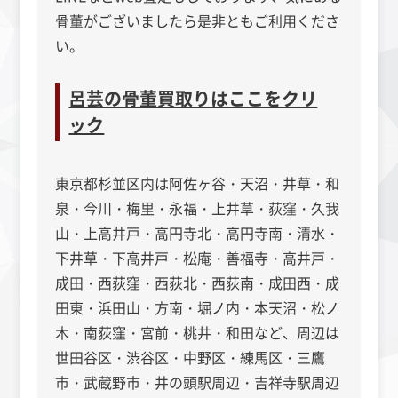
骨董がございましたら是非ともご利用くださ
い。
呂芸の骨董買取りはここをクリ
ック
東京都杉並区内は阿佐ヶ谷・天沼・井草・和
泉・今川・梅里・永福・上井草・荻窪・久我
山・上高井戸・高円寺北・高円寺南・清水・
下井草・下高井戸・松庵・善福寺・高井戸・
成田・西荻窪・西荻北・西荻南・成田西・成
田東・浜田山・方南・堀ノ内・本天沼・松ノ
木・南荻窪・宮前・桃井・和田など、周辺は
世田谷区・渋谷区・中野区・練馬区・三鷹
市・武蔵野市・井の頭駅周辺・吉祥寺駅周辺