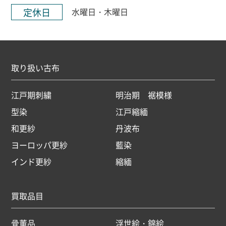
定休日
水曜日・木曜日
取り扱い古布
江戸期刺繍
明治期 裾模様
型染
江戸縮緬
和更紗
丹波布
ヨーロッパ更紗
藍染
インド更紗
縮緬
買取品目
骨董品
浮世絵・錦絵