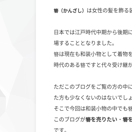
は女性の髪を飾る
簪（かんざし）
日本では江戸時代中期から後期
場することとなりました。
簪は現在も和装小物として着物
時代のある簪ですと代々受け継
ただこのブログをご覧の方の中
た方も少なくないのはないでし
そこで今回は和装小物の中でも
このブログが
簪を売りたい・簪
です。