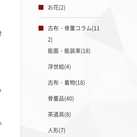
お花(2)
古布・骨董コラム(11
登
2)
能面・能装束(18)
浮世絵(4)
古布・着物(18)
っ
骨董品(40)
茶道具(8)
い
人形(7)