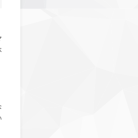
マ
べ
な
い