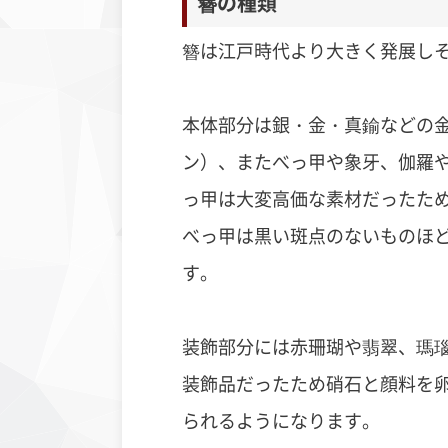
簪の種類
簪は江戸時代より大きく発展し
本体部分は銀・金・真鍮などの
ン）、またべっ甲や象牙、伽羅
っ甲は大変高価な素材だったた
べっ甲は黒い斑点のないものほ
す。
装飾部分には赤珊瑚や翡翠、瑪
装飾品だったため硝石と顔料を
られるようになります。