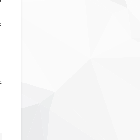
り
ま
。
た
・