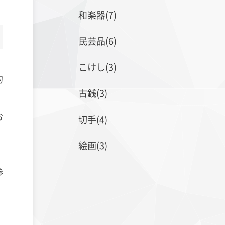
和楽器(7)
民芸品(6)
こけし(3)
的
古銭(3)
お
切手(4)
絵画(3)
参
。