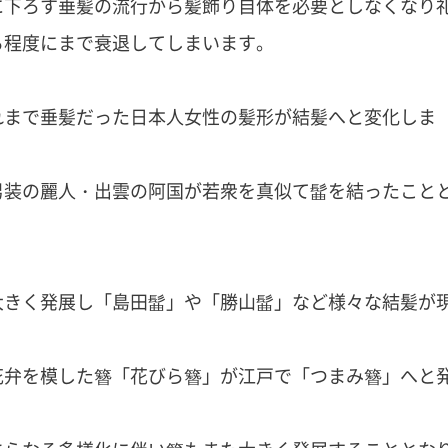
に下ろす垂髪の流行から髪飾り自体を必要としなくなり
る程度にまで衰退してしまいます。
れまで垂髪だった日本人女性の髪形が結髪へと変化しま
男装の麗人・出雲の阿国が若衆を真似て髷を結ったこと
大きく発展し「島田髷」や「勝山髷」など様々な結髪が
花弁を模した簪「花びら簪」が江戸で「つまみ簪」へと