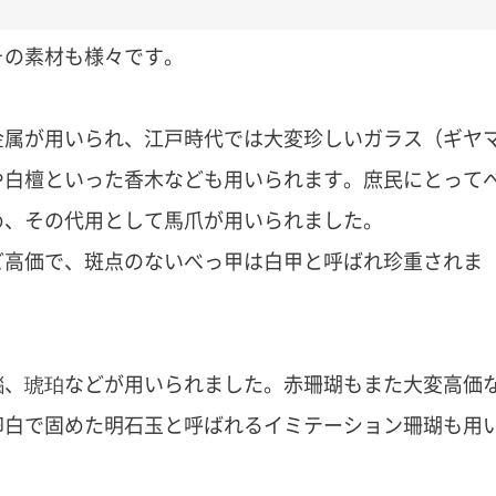
その素材も様々です。
金属が用いられ、江戸時代では大変珍しいガラス（ギヤ
や白檀といった香木なども用いられます。庶民にとって
め、その代用として馬爪が用いられました。
ど高価で、斑点のないべっ甲は白甲と呼ばれ珍重されま
瑙、琥珀などが用いられました。赤珊瑚もまた大変高価
卵白で固めた明石玉と呼ばれるイミテーション珊瑚も用