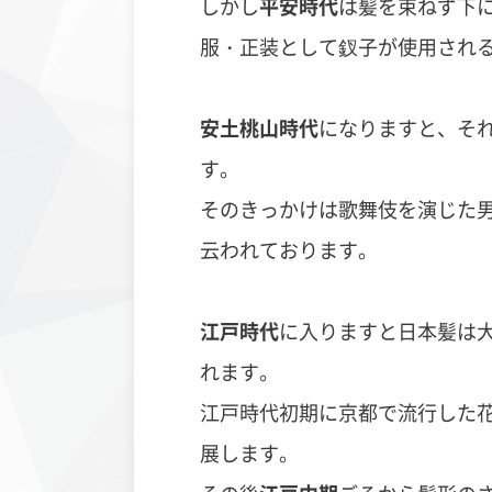
しかし
平安時代
は髪を束ねず下
服・正装として
釵子が使用され
安土桃山時代
になりますと、そ
す。
そのきっかけは歌舞伎を演じた
云われております。
江戸時代
に入りますと日本髪は
れます。
江戸時代初期に京都で流行した
展します。