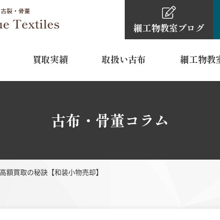
細工物教室
ブログ
買取実績
取扱い古布
細工物教
細工物教室
古布・骨董品買取依頼の
細工物教室ブ
0120-4
古布・骨董コラム
TEL
11:00～16:
営業時間
水曜日・木
定休日
高額買取の秘訣【和装小物売却】
 裾模様
型染
江