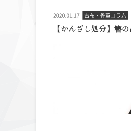
2020.01.17
古布・骨董コラム
【かんざし処分】簪の
丹波布
ヨーロ