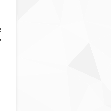
ま
お
て
サ