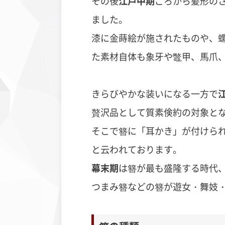
その後
江戸中期
ごろから髪形の
ました。
漆に金蒔絵が施されたものや、
た素材自体も象牙や鼈甲、馬爪
きらびやかな装いになる一方で
贅沢品として質素倹約の対象と
そこで簪に「耳かき」が付けら
と云われております。
幕末期
は簪が最も盛隆する時代
つまみ簪などの簪が遊女・舞妓