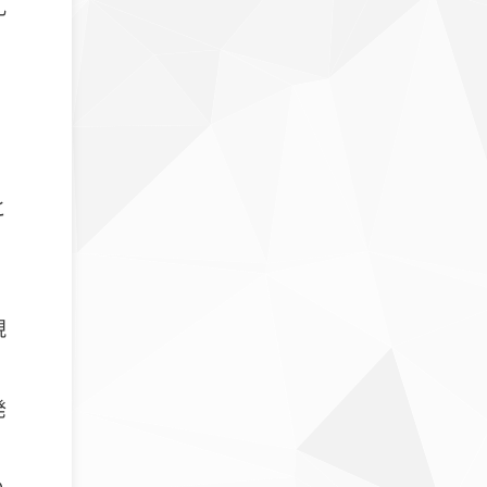
礼
と
現
発