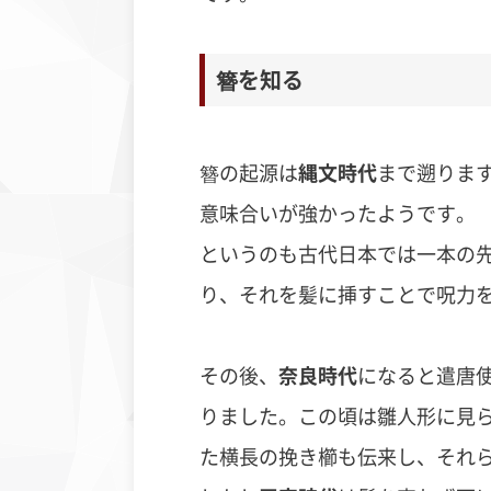
簪を知る
簪の起源は
縄文時代
まで遡りま
意味合いが強かったようです。
というのも古代日本では一本の
り、それを髪に挿すことで呪力
その後、
奈良時代
になると遣唐
りました。この頃は雛人形に見
た横長の挽き櫛も伝来し、それ