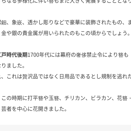
さらなる多様化に伴い簪もまた大きく発展することとな
螺鈿、象嵌、透かし彫りなどで豪華に装飾されたもの、
、金や銀の貴金属が用いられたのもこの頃からでしょう
江戸時代後期
1700年代には幕府の奢侈禁止令により簪も
なりました。
れ、これは贅沢品ではなく日用品であるとし規制を逃れ
、この時期に打平簪や玉簪、チリカン、ビラカン、花簪
・芸者を中心に花開きました。