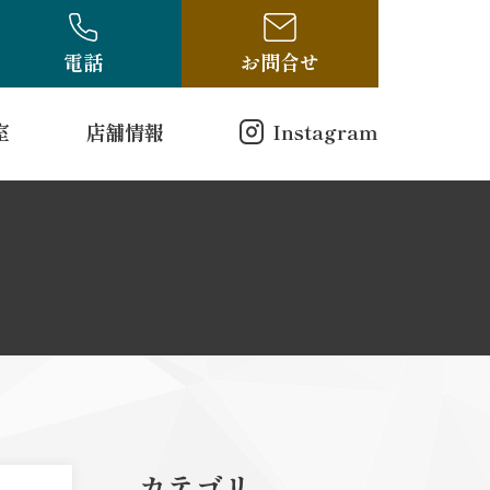
電話
お問合せ
室
店舗情報
Instagram
店舗情報
方（電話受付のみ）
ログ
古布・骨董ブログ
10-314
00
曜日
戸縮緬
和更紗
カテゴリ