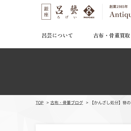
呂芸について
古布・骨董買取
呂芸について
古布・骨董買取
店舗のご案内
選ばれる理由
取り扱い作家
03-3562-1301
TEL
買取の流れ
11:00～16:00
営業時間
よくある質問
水曜日・木曜日
定休日
TOP
古布・骨董ブログ
【かんざし処分】簪の
江戸期刺繍
明治期