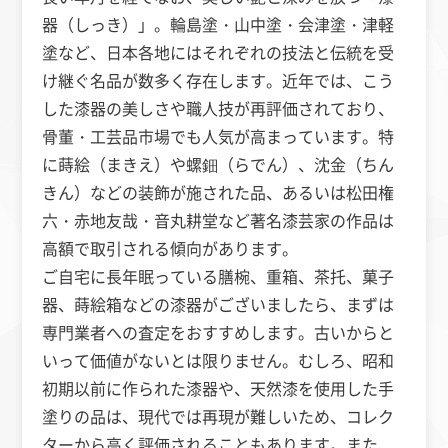
器（しっき）」。輪島塗・山中塗・会津塗・津軽
塗など、日本各地にはそれぞれの技法と伝統を受
け継ぐ名品が数多く存在します。近年では、こう
した漆器の美しさや職人技が再評価されており、
骨董・工芸品市場でも人気が高まっています。特
に蒔絵（まきえ）や螺鈿（らでん）、沈金（ちん
きん）などの装飾が施された品、あるいは松田権
六・赤地友哉・音丸耕堂など著名漆芸家の作品は
高額で取引される傾向があります。
ご自宅に長年眠っている膳椀、重箱、茶托、菓子
器、蒔絵箱などの漆器がございましたら、まずは
専門業者への査定をおすすめします。古いからと
いって価値がないとは限りません。むしろ、昭和
初期以前に作られた漆器や、天然漆を使用した手
塗りの品は、現代では再現が難しいため、コレク
ターから高く評価されることもあります。また、