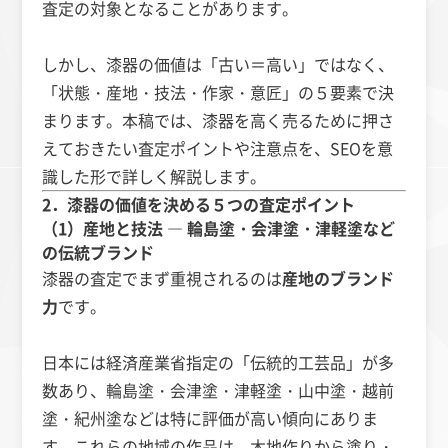
査定の対象となることがあります。
しかし、漆器の価値は「古い＝高い」ではなく、
「状態・産地・技法・作家・意匠」の５要素で決
まります。本稿では、漆器を高く売るために押さ
えておきたい査定ポイントや注意点を、SEOを意
識した形で詳しく解説します。
2．漆器の価値を決める５つの査定ポイント
（1）産地と技法 ― 輪島塗・会津塗・津軽塗など
の伝統ブランド
漆器の査定でまず重視されるのは
産地のブランド
力
です。
日本には経済産業省指定の「伝統的工芸品」が多
数あり、輪島塗・会津塗・津軽塗・山中塗・越前
塗・紀州塗などは特に評価が高い傾向にありま
す。これらの地域の作品は、木地作りから塗り・