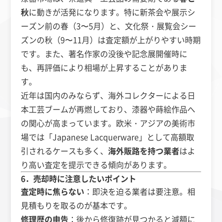
秋
に動きが活発になります。特に新茶会や展示シ
ーズン前の春（3〜5月）と、文化祭・展覧会シー
ズンの秋（9〜11月）は査定額が上がりやすい時期
です。また、著名作家の没後や記念展開催時に
も、再評価により相場が上昇することがありま
す。
近年は国内のみならず、海外コレクターによる日
本工芸ブームが再燃しており、漆器や蒔絵作品へ
の関心が高まっています。欧米・アジアの美術市
場では「Japanese Lacquerware」として高額取
引されるケースも多く、
海外販路を持つ業者
はよ
り高い査定を提示できる傾向があります。
6．売却時に注意したいポイント
査定時に焦らない
：即決を迫る業者は要注意。相
見積もりを取るのが基本です。
修理歴の申告
：後から修復跡が見つかると減額に