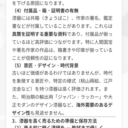
を下げる原因になります。
（4）付属品・箱・証明書の有無
漆器には共箱（きょうばこ）、作家の署名、鑑定
書などが付属していることがあります。これらは
真贋を証明する重要な資料
であり、付属品が揃っ
ているほど高評価につながります。特に人間国宝
や著名作家の作品は、箱書きや印章が揃っている
ことが信頼性の証になります。
（5）意匠・デザイン・時代背景
古いほど価値があるわけではありませんが、時代
を象徴する意匠や、特定の様式（桃山蒔絵、江戸
沈金など）を持つ漆器は高く評価されます。ま
た、明治期の輸出用「ジャパン・ラッカー」や大
正モダンのデザイン漆器など、
海外需要のあるデ
ザイン性
も見逃せません。
3．漆器を高く売るための準備と保存方法
（1）売る前に軽く清掃を ― 乾拭きで優しく