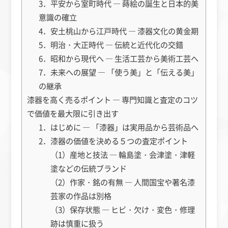
3．平安から室町時代 ― 蒔絵の誕生と日本的美
意識の確立
4．安土桃山から江戸時代 ― 漆器文化の黄金期
5．明治・大正時代 ― 伝統と近代化の交錯
6．昭和から現代へ ― 生活工芸から美術工芸へ
7．未来への展望 ― 「使う美」と「伝える美」
の継承
漆器を高く売るポイント ― 専門知識と査定のコツ
で価値を最大限に引き出す
1．はじめに ― 「漆器」は実用品から芸術品へ
2．漆器の価値を決める５つの査定ポイント
（1）産地と技法 ― 輪島塗・会津塗・津軽
塗などの伝統ブランド
（2）作家・銘の有無 ― 人間国宝や著名漆
芸家の作品は別格
（3）保存状態 ― ヒビ・欠け・変色・修理
跡は慎重に扱う