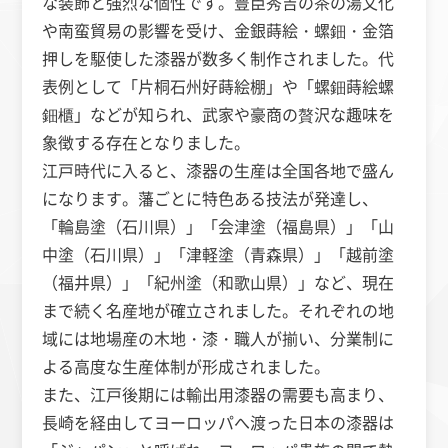
な装飾と強烈な個性です。豊臣秀吉の茶の湯文化
や南蛮貿易の影響を受け、金銀蒔絵・螺鈿・金箔
押しを駆使した漆器が数多く制作されました。代
表例として「片桐石州好蒔絵棚」や「螺鈿蒔絵螺
鈿櫃」などが知られ、武家や豪商の贅沢な趣味を
象徴する存在となりました。
江戸時代に入ると、漆器の生産は全国各地で盛ん
になります。藩ごとに特色ある技法が発達し、
「輪島塗（石川県）」「会津塗（福島県）」「山
中塗（石川県）」「津軽塗（青森県）」「越前塗
（福井県）」「紀州塗（和歌山県）」など、現在
まで続く名産地が確立されました。それぞれの地
域には地場産の木地・漆・職人が揃い、分業制に
よる高度な生産体制が形成されました。
また、江戸後期には輸出用漆器の需要も高まり、
長崎を経由してヨーロッパへ渡った日本の漆器は