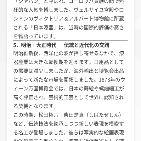
「ジャパン」と呼ばれ、ヨーロッパ貴族の間で熱
狂的な人気を博しました。ヴェルサイユ宮殿やロ
ンドンのヴィクトリア＆アルバート博物館に所蔵
される「日本漆器」は、当時の国際的評価の高さ
を物語っています。
5．明治・大正時代 ― 伝統と近代化の交錯
明治維新後、西洋化の波が押し寄せるなかで、漆
器産業は大きな転換期を迎えます。日用品として
の需要は減少しましたが、海外輸出と博覧会出品
によって新たな市場を開拓しました。1873年のウ
ィーン万国博覧会では、日本の蒔絵や螺鈿細工が
高く評価され、芸術的工芸として世界に認知され
る契機となります。
この時期、松田権六・柴田是真（しばたぜしん）
など、伝統技法を継承しつつ新しい表現を模索す
る名工が登場しました。彼らは写実的な絵画表現