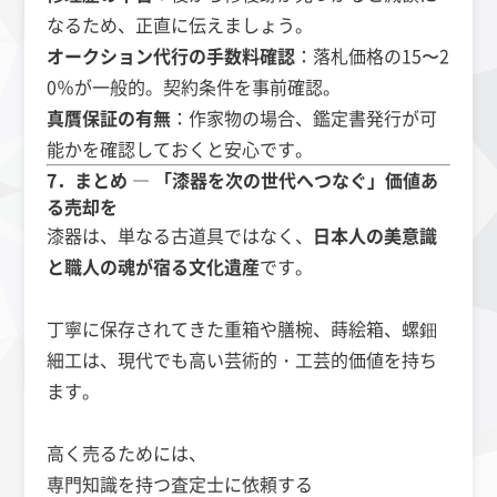
なるため、正直に伝えましょう。
オークション代行の手数料確認
：落札価格の15〜2
0％が一般的。契約条件を事前確認。
真贋保証の有無
：作家物の場合、鑑定書発行が可
能かを確認しておくと安心です。
7．まとめ ― 「漆器を次の世代へつなぐ」価値あ
る売却を
漆器は、単なる古道具ではなく、
日本人の美意識
と職人の魂が宿る文化遺産
です。
丁寧に保存されてきた重箱や膳椀、蒔絵箱、螺鈿
細工は、現代でも高い芸術的・工芸的価値を持ち
ます。
高く売るためには、
専門知識を持つ査定士に依頼する