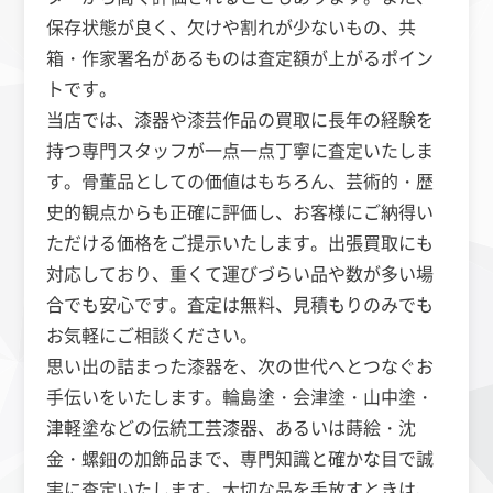
保存状態が良く、欠けや割れが少ないもの、共
箱・作家署名があるものは査定額が上がるポイン
トです。
当店では、漆器や漆芸作品の買取に長年の経験を
持つ専門スタッフが一点一点丁寧に査定いたしま
す。骨董品としての価値はもちろん、芸術的・歴
史的観点からも正確に評価し、お客様にご納得い
ただける価格をご提示いたします。出張買取にも
対応しており、重くて運びづらい品や数が多い場
合でも安心です。査定は無料、見積もりのみでも
お気軽にご相談ください。
思い出の詰まった漆器を、次の世代へとつなぐお
手伝いをいたします。輪島塗・会津塗・山中塗・
津軽塗などの伝統工芸漆器、あるいは蒔絵・沈
金・螺鈿の加飾品まで、専門知識と確かな目で誠
実に査定いたします。大切な品を手放すときは、