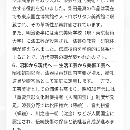
や洋風意匠を取り入れ、漆芸を近代美術として確
立する役割を担いました。柴田是真の作品は現在
でも東京国立博物館やメトロポリタン美術館に収
蔵され、その革新性が再評価されています。
また、明治後半には東京美術学校（現・東京藝術
大学）に漆工科が設置され、漆芸の教育・研究体
制が整えられました。伝統技術を学術的に体系化
することで、近代漆芸の礎が築かれたのです。
6．昭和から現代へ ― 生活工芸から美術工芸へ
昭和初期以降、漆器は再び国内需要が増え、婚礼
道具や贈答品として家庭に定着します。一方で、
工芸美術としての価値も高まり、昭和30年代には
「重要無形文化財保持者（人間国宝）」制度が発
足。漆芸分野では松田権六（蒔絵）、音丸耕堂
（螺鈿）、川之邊一朝（沈金）などが人間国宝に
認定され、伝統技術の保存と後継者育成が進みま
した。