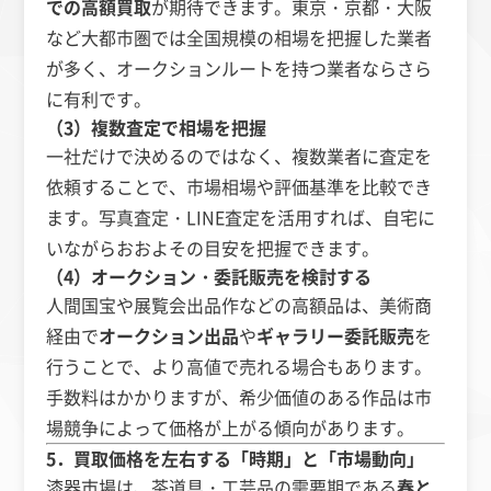
での高額買取
が期待できます。東京・京都・大阪
など大都市圏では全国規模の相場を把握した業者
が多く、オークションルートを持つ業者ならさら
に有利です。
（3）複数査定で相場を把握
一社だけで決めるのではなく、複数業者に査定を
依頼することで、市場相場や評価基準を比較でき
ます。写真査定・LINE査定を活用すれば、自宅に
いながらおおよその目安を把握できます。
（4）オークション・委託販売を検討する
人間国宝や展覧会出品作などの高額品は、美術商
経由で
オークション出品
や
ギャラリー委託販売
を
行うことで、より高値で売れる場合もあります。
手数料はかかりますが、希少価値のある作品は市
場競争によって価格が上がる傾向があります。
5．買取価格を左右する「時期」と「市場動向」
漆器市場は、茶道具・工芸品の需要期である
春と