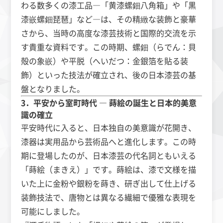
わる数多くの漆工品―「黄漆螺鈿八角箱」や「黒
漆嵌螺鈿琵琶」など―は、その精緻な装飾と豪華
さから、当時の高度な漆芸技術と国際的交流を示
す貴重な資料です。この時期、螺鈿（らでん：貝
殻の象嵌）や平脱（へいだつ：金銀箔を貼る装
飾）といった技法が確立され、後の日本漆芸の基
盤となりました。
3．平安から室町時代 ― 蒔絵の誕生と日本的美意
識の確立
平安時代に入ると、日本独自の美意識が花開き、
漆器は実用品から芸術品へと進化します。この時
期に登場したのが、日本漆芸の代名詞ともいえる
「蒔絵（まきえ）」です。蒔絵は、漆で文様を描
いた上に金粉や銀粉を蒔き、研ぎ出して仕上げる
装飾技法で、唐物とは異なる繊細で優雅な表現を
可能にしました。