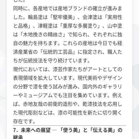
同時に、各産地では産地ブランドの確立が進みま
した。輪島塗は「堅牢優美」、会津塗は「実用性
と品格」、津軽塗は「重厚な多層塗り」、山中塗
は「木地挽きの精緻さ」で知られ、それぞれに独
自の魅力を持ちます。これらの産地は今日でも経
済産業省の「伝統的工芸品」に指定され、職人た
ちが伝統技法を守り続けています。
現代においては、漆芸作家たちがアートとしての
表現領域を拡大しています。現代美術やデザイン
の分野で漆を使う試みが進み、国内外のギャラリ
ーやミュージアムでも注目を集めています。例え
ば、赤地友哉の前衛的造形や、乾漆技法を応用し
た現代彫刻などは、漆の可能性を新たに切り開く
存在です。
7．未来への展望 ― 「使う美」と「伝える美」の
継承