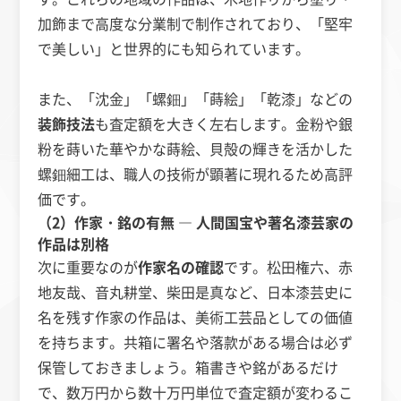
加飾まで高度な分業制で制作されており、「堅牢
で美しい」と世界的にも知られています。
また、「沈金」「螺鈿」「蒔絵」「乾漆」などの
装飾技法
も査定額を大きく左右します。金粉や銀
粉を蒔いた華やかな蒔絵、貝殻の輝きを活かした
螺鈿細工は、職人の技術が顕著に現れるため高評
価です。
（2）作家・銘の有無 ― 人間国宝や著名漆芸家の
作品は別格
次に重要なのが
作家名の確認
です。松田権六、赤
地友哉、音丸耕堂、柴田是真など、日本漆芸史に
名を残す作家の作品は、美術工芸品としての価値
を持ちます。共箱に署名や落款がある場合は必ず
保管しておきましょう。箱書きや銘があるだけ
で、数万円から数十万円単位で査定額が変わるこ