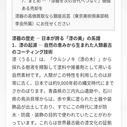
7．まとめ ― 「漆器を次の世代へつなぐ」価値
ある売却を
漆器の高価買取なら銀座呂芸（東京美術倶楽部桃
李会所属）にお任せください
漆器の歴史 ― 日本が誇る「漆の美」の系譜
1．漆の起源 ― 自然の恵みから生まれた人類最古
のコーティング技術
漆（うるし）は、「ウルシノキ（漆の木）」から
採れる樹液を精製して塗料や接着剤として用いる
自然素材です。人類がこの特性を利用したのは非
常に古く、日本では約9,000年前の縄文時代にまで
さかのぼります。青森県の三内丸山遺跡や、石川
県の鳥浜貝塚からは、赤や黒に塗られた土器や装
飾品が出土しており、すでにこの時代に漆が防
水・防腐・装飾の目的で使われていたことがわか
っています。これらは世界最古級の漆文化の証拠