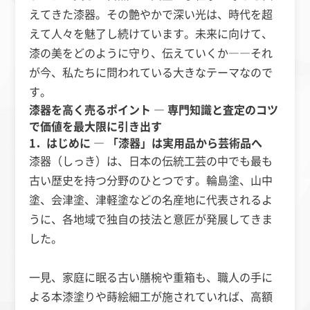
えてきた漆器。その艶やかで深い光は、時代を超
えて人々を魅了し続けています。未来に向けて、
漆の美をどのように守り、伝えていくか――それ
が今、私たちに問われている大きなテーマなので
す。
漆器を高く売るポイント ― 専門知識と査定のコツ
で価値を最大限に引き出す
1．はじめに ― 「漆器」は実用品から芸術品へ
漆器（しっき）は、日本の伝統工芸の中でも最も
古い歴史を持つ分野のひとつです。輪島塗、山中
塗、会津塗、津軽塗などの名産地に代表されるよ
うに、各地域で独自の技法と意匠が発展してきま
した。
一見、家庭に眠る古い膳椀や重箱も、職人の手に
よる本漆塗りや蒔絵細工が施されていれば、高額