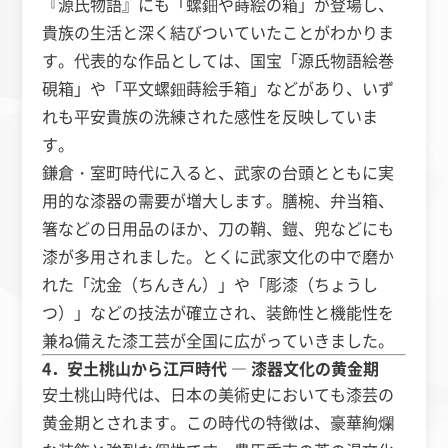
『源氏物語』にも「螺鈿や蒔絵の箱」が登場し、
貴族の生活と深く結びついていたことがわかりま
す。代表的な作品としては、国宝「源氏物語絵巻
硯箱」や「平文螺鈿蒔絵手箱」などがあり、いず
れも平安貴族の洗練された感性を反映していま
す。
鎌倉・室町時代に入ると、武家の台頭とともに実
用的な漆器の需要が増大します。膳椀、弁当箱、
箸などの日用品のほか、刀の鞘、鎧、兜などにも
漆が多用されました。とくに武家文化の中で磨か
れた「沈金（ちんきん）」や「彫漆（ちょうし
つ）」などの技法が確立され、装飾性と機能性を
兼ね備えた漆工芸が全国に広がっていきました。
4．安土桃山から江戸時代 ― 漆器文化の黄金期
安土桃山時代は、日本の美術史においても漆芸の
黄金期とされます。この時代の特徴は、豪華絢爛