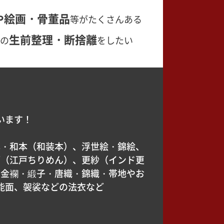
や絵画・骨董品
等がたくさんある
生前整理・断捨離
の
をしたい
います！
本・和本（和装本）、浮世絵・錦絵、
緬（江戸ちりめん）、更紗（インド更
、金襴・緞子・唐織・錦織・帯地やお
能面、袈裟などの法衣など