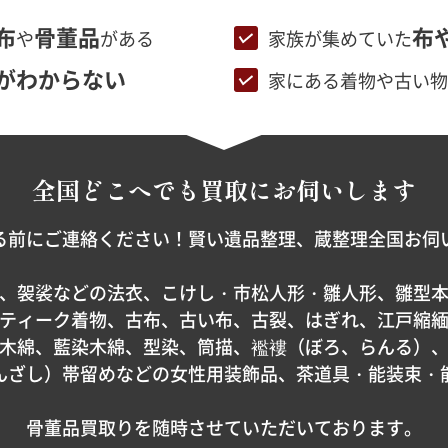
布
骨董品
布
や
がある
家族が集めていた
がわからない
家にある着物や古い物
全国どこへでも
買取にお伺いします
る前にご連絡ください！賢い遺品整理、蔵整理全国お伺
、袈裟などの法衣、こけし・市松人形・雛人形、雛型
ティーク着物、古布、古い布、古裂、はぎれ、江戸縮
木綿、藍染木綿、型染、筒描、襤褸（ぼろ、らんる）
んざし）帯留めなどの女性用装飾品、茶道具・能装束・
骨董品買取りを随時させていただいております。