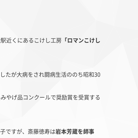
若松駅近くにあるこけし工房
「ロマンこけし
ド更紗
縮緬
したが大病をされ闘病生活ののち昭和30
県みやげ品コンクールで奨励賞を受賞する
子ですが、斎藤徳寿は
岩本芳蔵を師事