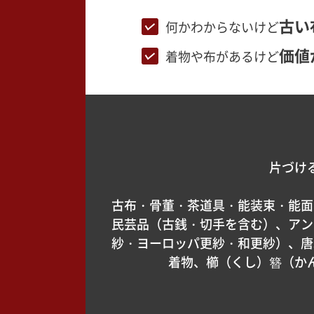
古い
何かわからないけど
価値
着物や布があるけど
片づけ
古布・骨董・茶道具・能装束・能面
民芸品（古銭・切手を含む）、アン
紗・ヨーロッパ更紗・和更紗）、唐
着物、櫛（くし）簪（か