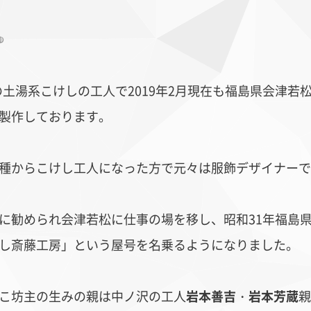
ゅ
れの土湯系こけしの工人で2019年2月現在も福島県会津
製作しております。
ッパ更紗
藍染
イン
種からこけし工人になった方で元々は服飾デザイナーで
に勧められ会津若松に仕事の場を移し、昭和31年福島
し斎藤工房」という屋号を名乗るようになりました。
こ坊主の生みの親は中ノ沢の工人
岩本善吉
・
岩本芳蔵
親