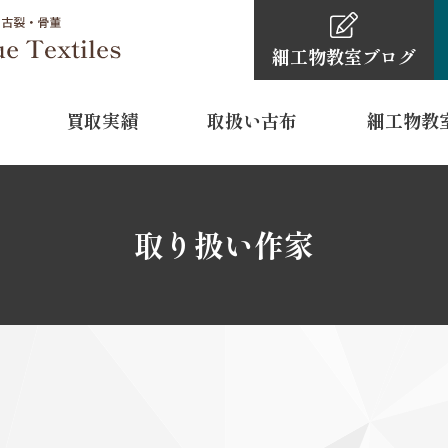
細工物教室
ブログ
買取実績
取扱い古布
細工物教
細工物教室
古布・骨董品買取依頼の
細工物教室ブ
0120-4
取り扱い作家
TEL
11:00～16:
営業時間
水曜日・木
定休日
 裾模様
型染
江