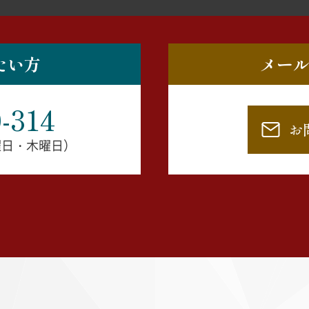
たい方
メー
-314
お
水曜日・木曜日）