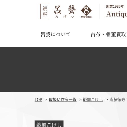
呂芸について
古布・骨董買取
呂芸について
古布・骨董買取
店舗のご案内
選ばれる理由
取り扱い作家
03-3562-1301
TEL
買取の流れ
11:00～16:00
営業時間
よくある質問
水曜日・木曜日
定休日
TOP
取扱い作家一覧
戦前こけし
斎藤徳寿
江戸期刺繍
明治期
戦前こけし