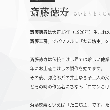
斎藤徳寿
さいとうとくじ
斎藤徳寿
は大正15年（1926年）生ま
斎藤工房」
でパワフルに
「たこ坊主」
を
丹波布
ヨーロ
斎藤徳寿は伝統こけし界では珍しい他業
年にお土産こけしの製作を始めます。
その後、弥治郎系の井上ゆき子工人の父
とその時の作品名にちなみ「ロマンこけ
斎藤徳寿といえば「たこ坊主」です。た