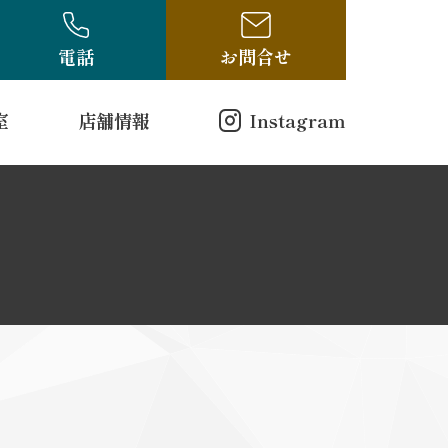
電話
お問合せ
室
店舗情報
Instagram
店舗情報
方（電話受付のみ）
ログ
古布・骨董ブログ
10-314
00
曜日
戸縮緬
和更紗