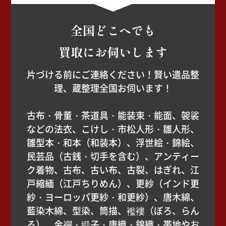
全国どこへでも
買取にお伺いします
片づける前にご連絡ください！賢い遺品整
理、蔵整理全国お伺います！
古布・骨董・茶道具・能装束・能面、袈裟
などの法衣、こけし・市松人形・雛人形、
雛型本・和本（和装本）、浮世絵・錦絵、
民芸品（古銭・切手を含む）、アンティー
ク着物、古布、古い布、古裂、はぎれ、江
戸縮緬（江戸ちりめん）、更紗（インド更
紗・ヨーロッパ更紗・和更紗）、唐木綿、
藍染木綿、型染、筒描、襤褸（ぼろ、らん
る）、金襴・緞子・唐織・錦織・帯地やお