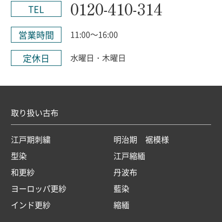
0120-410-314
TEL
営業時間
11:00～16:00
定休日
水曜日・木曜日
取り扱い古布
江戸期刺繍
明治期 裾模様
型染
江戸縮緬
和更紗
丹波布
ヨーロッパ更紗
藍染
インド更紗
縮緬