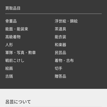
買取品目
骨董品
浮世絵・錦絵
能面・能装束
茶道具
高級着物
能衣装
人形
和楽器
軍隊・写真・勲章
民芸品
戦前こけし
着物・古布
絵画
切手
古銭
贈答品
呂芸について