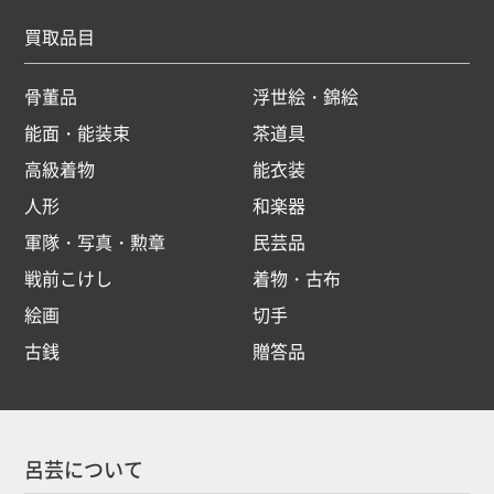
買取品目
骨董品
浮世絵・錦絵
能面・能装束
茶道具
高級着物
能衣装
人形
和楽器
軍隊・写真・勲章
民芸品
戦前こけし
着物・古布
絵画
切手
古銭
贈答品
呂芸について