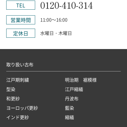
0120-410-314
TEL
営業時間
11:00～16:00
定休日
水曜日・木曜日
取り扱い古布
江戸期刺繍
明治期 裾模様
型染
江戸縮緬
和更紗
丹波布
ヨーロッパ更紗
藍染
インド更紗
縮緬