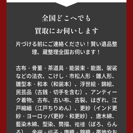
全国どこへでも
買取にお伺いします
片づける前にご連絡ください！賢い遺品整
理、蔵整理全国お伺います！
古布・骨董・茶道具・能装束・能面、袈裟
などの法衣、こけし・市松人形・雛人形、
雛型本・和本（和装本）、浮世絵・錦絵、
民芸品（古銭・切手を含む）、アンティー
ク着物、古布、古い布、古裂、はぎれ、江
戸縮緬（江戸ちりめん）、更紗（インド更
紗・ヨーロッパ更紗・和更紗）、唐木綿、
藍染木綿、型染、筒描、襤褸（ぼろ、らん
る）、金襴・緞子・唐織・錦織・帯地やお