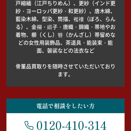
戸縮緬（江戸ちりめん）、更紗（インド更
紗・ヨーロッパ更紗・和更紗）、唐木綿、
藍染木綿、型染、筒描、襤褸（ぼろ、らん
る）、金襴・緞子・唐織・錦織・帯地やお
着物、櫛（くし）簪（かんざし）帯留めな
どの女性用装飾品、茶道具・能装束・能
面、袈裟などの法衣など
骨董品買取りを随時させていただいており
ます。
電話で相談をしたい方
0120-410-314