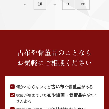
...
...
10
古布や骨董品のことなら
お気軽にご相談ください
古い布
骨董品
何かわからないけど
や
がある
布や絵画・骨董品
家族が集めていた
等がたく
さんある