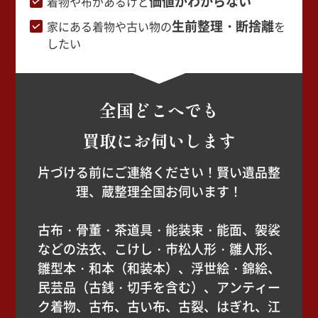
価値がわからない
着物や布があるけど
生前整理・断捨離
家にある着物や古い物の
を
したい
全国どこへでも
買取にお伺いします
片づける前にご連絡ください！賢い遺品整
理、蔵整理全国お伺います！
古布・骨董・茶道具・能装束・能面、袈裟
などの法衣、こけし・市松人形・雛人形、
雛型本・和本（和装本）、浮世絵・錦絵、
民芸品（古銭・切手を含む）、アンティー
ク着物、古布、古い布、古裂、はぎれ、江