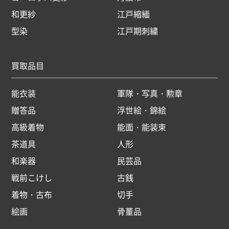
和更紗
江戸縮緬
型染
江戸期刺繍
買取品目
能衣装
軍隊・写真・勲章
贈答品
浮世絵・錦絵
高級着物
能面・能装束
茶道具
人形
和楽器
民芸品
戦前こけし
古銭
着物・古布
切手
絵画
骨董品